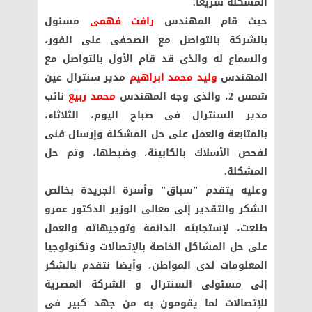
المشكلة سريعا.
حيث قام المهندس
رافت فهمى
مسئول
بالشركة بالتواصل مع الصحفى على الفور،
والسماع له والذى قد قام الأول بالتواصل مع
المهندس
وليد محمد ابراهيم
مدير سنترال عين
شمس 2، والذى وجه المهندس
محمد ربيع
نائب
مدير السنترال فى صباح اليوم، الثلاثاء،
بالمتابعة والعمل على حل المشكلة وإرسال فنى
لفحص الأسلاك بالكابينة، وضبطها، وتم حل
المشكلة.
وعليه يتقدم "سباق" وأسرة الجريدة بخالص
الشكر والتقدير إلى معالى الوزير الدكتور عمرو
طلعت، لإستجابته الدائمة وتوجيهاته والعمل
على حل المشاكل الخاصة بالإتصالات وتكنولوجيا
المعلومات لدى المواطن، وأيضا نتقدم بالشكر
إلى مسئولى السنترال و الشركة المصرية
للإتصالات لما يقومون به من جهد كبير فى