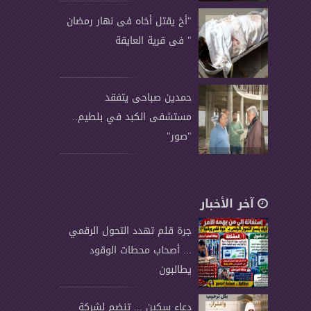
"أخ يقتل أخاه فى نهار رمضان
" فى قرية العايقة
حمدين صباحى يتفقد
مستشفى الكبد في بلطيم..
"صور"
آخر الأخبار
جرة قلم تهدد التحول الرقمي
... أصحاب محطات الوقود
يطالبون
دعاء سكين ... تنضم لشركة