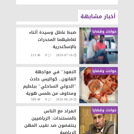
أخبار مشابهة
حوادث وقضايا
ضبط عاطل وسيدة أثناء
تعاطيهما المخدرات
بالإسكندرية
113
0
2026-07-16
حوادث وقضايا
النفوذ" في مواجهة
القانون.. كواليس حادث
"الدولي الساحلي" ببلطيم
ومخاوف من طمس هوية
589
0
2026-06-20
المتسببة الحقيقية
حوادث وقضايا
انفراد مع الناس
بالمستندات: الرياضيين
ينتفضون ضد نقيب المهن
الرياضية