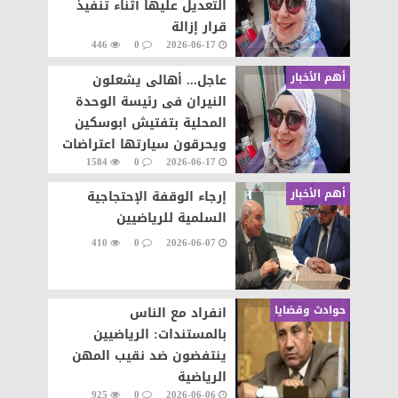
التعديل عليها أثناء تنفيذ
قرار إزالة
446
0
2026-06-17
أهم الأخبار
عاجل... أهالى يشعلون
النيران فى رئيسة الوحدة
المحلية بتفتيش ابوسكين
ويحرقون سيارتها اعتراضات
1584
0
2026-06-17
على تنفيذ قرار إزالة..
أهم الأخبار
إرجاء الوقفة الإحتجاجية
السلمية للرياضيين
410
0
2026-06-07
حوادث وقضايا
انفراد مع الناس
بالمستندات: الرياضيين
ينتفضون ضد نقيب المهن
الرياضية
925
0
2026-06-06