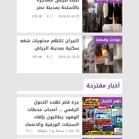
ضبط طرفى مشاجرة
بالأسلحة بمدينة نصر
428
0
2026-03-02
حوادث وقضايا
النيران تلتهم محتويات شقه
سكنية بمدينة الرياض
369
0
2026-02-28
أخبار مقترحة
أهم الأخبار
جرة قلم تهدد التحول
الرقمي ... أصحاب محطات
الوقود يطالبون بإلغاء
السجلات الورقية والاعتماد
منذ 5 ساعة و 1 دقيقة
0
على المنظومة الإلكترونية
52