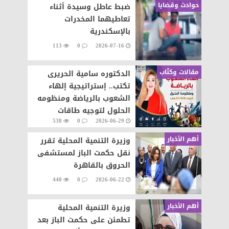
حوادث وقضايا
ضبط عاطل وسيدة أثناء
تعاطيهما المخدرات
بالإسكندرية
113
0
2026-07-16
مقالات وكتّاب
الدكتوره سامية الحريرى
تكتب.. إستراتيجية إلهاء
الشعوب بالرياضة ومنظومه
الحلول لتوجيه طاقات
538
0
2026-06-29
الشعوب نحو التطور والابداع
أهم الأخبار
وزيرة التنمية المحلية تقرر
نقل حكمت الباز لمستشفى
الحروق بالقاهرة
440
0
2026-06-22
أهم الأخبار
وزيرة التنمية المحلية
تطمئن على حكمت الباز بعد