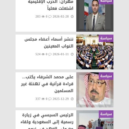
سياسة
مهران: الحرب الإقليمية
اشتعلت فعلياً
283
0
2026-02-28
سياسة
ننشر أسماء أعضاء مجلس
النواب المعينين
524
0
2026-01-11
سياسة
على محمد الشرفاء يكتب...
قراءة قرآنية في تهنئة غير
المسلمين
337
0
2025-12-29
سياسة
الرئيس السيسي في زيارة
رسمية إلى السعودية ولقاء
مع ولي العهد في نيوم