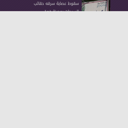
سقوط عصابة سرقه حقائب
السيدات بمدينة فوة
"أخ يقتل أخاه فى نهار رمضان
" فى قرية العايقة
حمدين صباحى يتفقد
مستشفى الكبد في بلطيم..
"صور"
آخر الأخبار
دعاء سكين ... تنضم لشركة