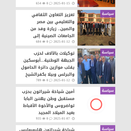
654
0
2025-01-15
الأسرة
سياسة
تعزيز التعاون الثقافي
والتعليمي بين مصر
والصين.. زيارة وفد من
الجامعات الصينية إلى
684
0
2025-01-12
مدرسة فيكتوريا كوليدج
وجامعة بدر
سياسة
توكيلات بالآلاف لحزب
الجبهة الوطنية...أبوسكين
يقلب موازين دائرة الحامول
والبرلس وبيلا بكفرالشيخ
789
0
2025-01-12
سياسة
أمين شياخة شيراتون بحزب
مستقبل وطن يهنئ البابا
تواضروس والأخوة الأقباط
بعيد الميلاد المجيد
935
0
2025-01-07
سياسة
شياخة شيراتون هليوبوليس