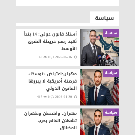
سياسة
سياسة
أستاذ قانون دولي: 14 بنداً
تُعيد رسم خريطة الشرق
الأوسط
169
0
2026-06-16
سياسة
مهران:اعتراض «توسكا»
قرصنة أمريكية لا يبررها
القانون الدولي
415
0
2026-04-20
سياسة
مهران: واشنطن وطهران
تشعلان العالم بحرب
المضائق