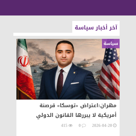
آخر أخبار سياسة
سياسة
سياسة
عيد رسم
مهران:اعتراض «توسكا» قرصنة
مهران
أمريكية لا يبررها القانون الدولي
العالم
04-18
415
0
2026-04-20