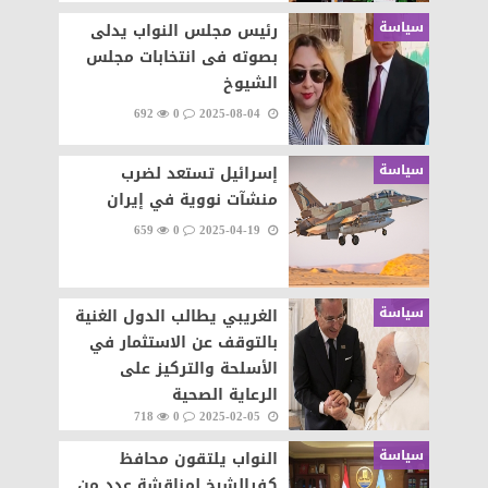
سياسة
رئيس مجلس النواب يدلى
بصوته فى انتخابات مجلس
الشيوخ
692
0
2025-08-04
سياسة
إسرائيل تستعد لضرب
منشآت نووية في إيران
659
0
2025-04-19
سياسة
الغريبي يطالب الدول الغنية
بالتوقف عن الاستثمار في
الأسلحة والتركيز على
الرعاية الصحية
718
0
2025-02-05
سياسة
النواب يلتقون محافظ
كفرالشيخ لمناقشة عدد من