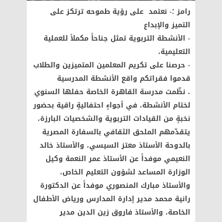
رامز ؛- نعتمد على رؤية طموحه ترتكز على
التميز والإبداع
- الأنشطة التربوية تمثل جناحاً مكملاً للعملية
التعليمية،
- حرصنا على تكريم المعلمين المتميزين والطلاب
قدموا فقراتكم واقع الأنشطة المدرسية
، نظّمت مدرسة القاهرة الخاصة حفلها السنوي
لختام الأنشطة، في أجواءٍ احتفاليةٍ راقية بحضور
نخبةٍ من القيادات التربوية والشخصيات البارزة،
يتقدّمهم الملحق الثقافي بالسفارة المصرية
بالدوحة الأستاذ معتز السيسي، والأستاذ خالد
النعيمي موفداً عن الأستاذ عمر النعمة وكيل
الوزارة المساعد لشؤون التعليم الخاص،
والأستاذ مبارك المنصوري موفداً عن الدكتورة
رانية محمد مدير إدارة المدارس ورياض الأطفال
الخاصة، والأستاذ فاروق زين الدين مدير