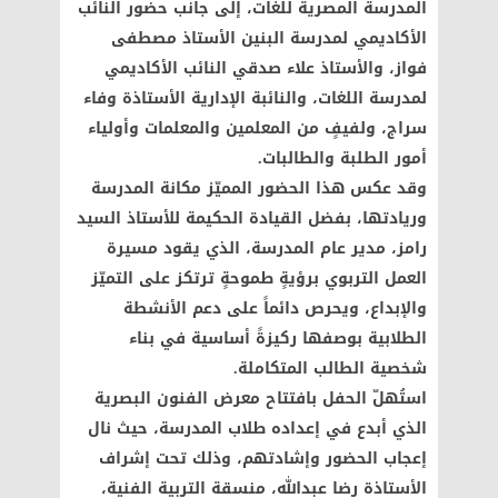
المدرسة المصرية للغات، إلى جانب حضور النائب
الأكاديمي لمدرسة البنين الأستاذ مصطفى
فواز، والأستاذ علاء صدقي النائب الأكاديمي
لمدرسة اللغات، والنائبة الإدارية الأستاذة وفاء
سراج، ولفيفٍ من المعلمين والمعلمات وأولياء
أمور الطلبة والطالبات.
وقد عكس هذا الحضور المميّز مكانة المدرسة
وريادتها، بفضل القيادة الحكيمة للأستاذ السيد
رامز، مدير عام المدرسة، الذي يقود مسيرة
العمل التربوي برؤيةٍ طموحةٍ ترتكز على التميّز
والإبداع، ويحرص دائماً على دعم الأنشطة
الطلابية بوصفها ركيزةً أساسية في بناء
شخصية الطالب المتكاملة.
استُهلّ الحفل بافتتاح معرض الفنون البصرية
الذي أبدع في إعداده طلاب المدرسة، حيث نال
إعجاب الحضور وإشادتهم، وذلك تحت إشراف
الأستاذة رضا عبدالله، منسقة التربية الفنية،