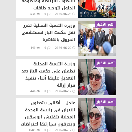
الشعوب بالرياضة ومنظومه
الحلول لتوجيه طاقات
538
0
2026-06-29
الشعوب نحو التطور والابداع
أهم الأخبار
وزيرة التنمية المحلية تقرر
نقل حكمت الباز لمستشفى
الحروق بالقاهرة
440
0
2026-06-22
أهم الأخبار
وزيرة التنمية المحلية
تطمئن على حكمت الباز بعد
التعديل عليها أثناء تنفيذ
قرار إزالة
446
0
2026-06-17
أهم الأخبار
عاجل... أهالى يشعلون
النيران فى رئيسة الوحدة
المحلية بتفتيش ابوسكين
ويحرقون سيارتها اعتراضات
1585
0
2026-06-17
على تنفيذ قرار إزالة..