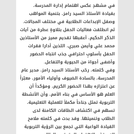
في مشهدٍ عكس اهتمام إدارة المدرسة،
بقيادة الأستاذ السيد رامز، بتنمية المواهب
وصقل الإبداعات الطلابية في مختلف المجالات.
ثم انطلقت فعاليات الحفل بتلاوةٍ عطرة من آيات
الذكر الحكيم، أعقبها تقديم مميز من الأستاذين
محمد علي وأيمن صبري، اللذين أدارا فقرات
الحفل بأسلوبٍ احترافي جذب انتباه الحضور
وأضفى أجواءً من الحيوية والتفاعل.
وفي كلمته، رحّب الأستاذ السيد رامز، مدير عام
المدرسة، بالسادة الضيوف وأولياء الأمور، معبّراً
عن اعتزازه بهذا الحضور الكريم، ومؤكداً أن
العلم هو الأساس في بناء الأمم، وأن الأنشطة
التربوية تمثل جناحاً مكملاً للعملية التعليمية،
تسهم في اكتشاف الطاقات الكامنة لدى
الطلاب وتنميتها. وقد بدت في كلمته ملامح
القيادة الواعية التي تجمع بين الرؤية التربوية