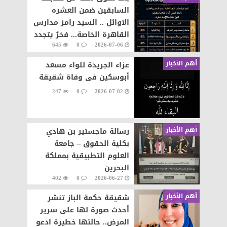
السابقين ضمن العشره
الاوائل .. السيد رامز مدارس
القاهرة الخاصة... فخرٌ يتجدد
645
0
2026-07-06
وإنجازٌ يتواصل
أهم الأخبار
عزاء الجريدة للواء مسعد
أبوسكين فى وفاة شقيقة
247
0
2026-07-02
أهم الأخبار
رسالة ماجستير بن هادي
بكلية الحقوق – جامعة
العلوم التطبيقية بمملكة
البحرين
402
0
2026-06-27
أهم الأخبار
شقيقة حكمة الباز تنشر
أحدث صورة لها على سرير
المرض.. حالتها خطيرة ادعو