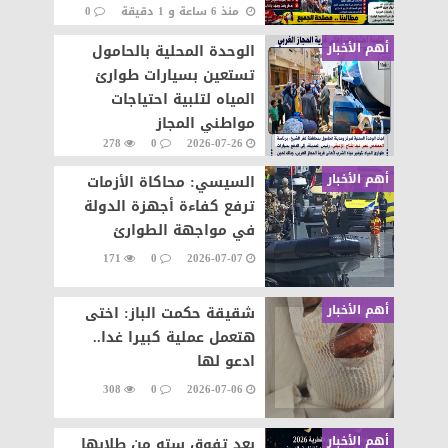
منذ 6 ساعة و 1 دقيقة
0
على المنظومة الإلكترونية
56
أهم الأخبار
الوحدة المحلية بالحامول
تستعين بسيارات طوارئ
المياه لتلبية احتياجات
مواطني المجاز
278
0
2026-07-26
أهم الأخبار
السيسي: محاكاة الأزمات
ترفع كفاءة أجهزة الدولة
في مواجهة الطوارئ
171
0
2026-07-07
أهم الأخبار
شقيقة حكمت الباز: اختى
هتعمل عملية كبيرا غدا..
ادعو لها
308
0
2026-07-06
أهم الأخبار
بعد تفوق سته من طلابها