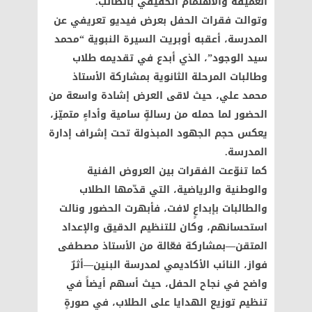
العميقة والاهتمام الحقيقي بالطالب.
وتوالت فقرات الحفل بعرض فيديو تعريفي عن
المدرسة، أعقبه أوبريت السيرة النبوية “محمد
سيد الوجود”، الذي أبدع في تقديمه طلاب
وطالبات المرحلة الثانوية بمشاركة الأستاذ
محمد علي، حيث لاقى العرض إشادة واسعة من
الحضور لما حمله من رسالةٍ سامية وأداءٍ متميّز،
يعكس حجم الجهود المبذولة تحت إشراف إدارة
المدرسة.
كما تنوّعت الفقرات بين العروض الفنية
والوطنية والرياضية، التي قدّمها الطلاب
والطالبات بإبداعٍ لافت، فأبهرت الحضور ونالت
استحسانهم، وكان للتنظيم الدقيق والإعداد
المتقن—بمشاركة فعّالة من الأستاذ مصطفى
فواز، النائب الأكاديمي لمدرسة البنين—أثرٌ
واضح في نجاح الحفل، حيث أسهم أيضاً في
تنظيم توزيع الهدايا على الطلاب، في صورةٍ