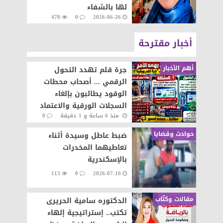
لها بالشفاء
470
0
2026-06-26
أخبار مقترحة
أهم الأخبار
جرة قلم تهدد التحول
الرقمي ... أصحاب محطات
الوقود يطالبون بإلغاء
السجلات الورقية والاعتماد
منذ 6 ساعة و 1 دقيقة
0
على المنظومة الإلكترونية
56
حوادث وقضايا
ضبط عاطل وسيدة أثناء
تعاطيهما المخدرات
بالإسكندرية
113
0
2026-07-16
مقالات وكتّاب
الدكتوره سامية الحريرى
تكتب.. إستراتيجية إلهاء