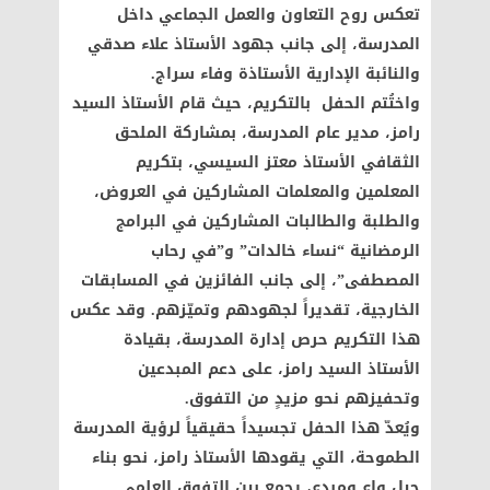
تعكس روح التعاون والعمل الجماعي داخل
المدرسة، إلى جانب جهود الأستاذ علاء صدقي
والنائبة الإدارية الأستاذة وفاء سراج.
واختُتم الحفل بالتكريم، حيث قام الأستاذ السيد
رامز، مدير عام المدرسة، بمشاركة الملحق
الثقافي الأستاذ معتز السيسي، بتكريم
المعلمين والمعلمات المشاركين في العروض،
والطلبة والطالبات المشاركين في البرامج
الرمضانية “نساء خالدات” و”في رحاب
المصطفى”، إلى جانب الفائزين في المسابقات
الخارجية، تقديراً لجهودهم وتميّزهم. وقد عكس
هذا التكريم حرص إدارة المدرسة، بقيادة
الأستاذ السيد رامز، على دعم المبدعين
وتحفيزهم نحو مزيدٍ من التفوق.
ويُعدّ هذا الحفل تجسيداً حقيقياً لرؤية المدرسة
الطموحة، التي يقودها الأستاذ رامز، نحو بناء
جيلٍ واعٍ ومبدع، يجمع بين التفوق العلمي