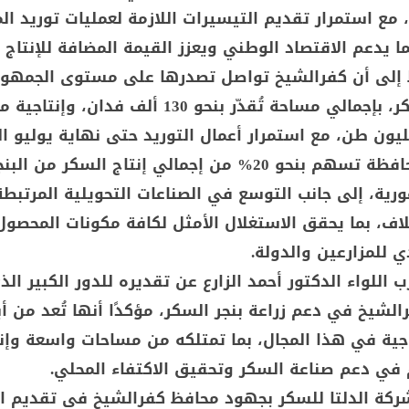
، مع استمرار تقديم التيسيرات اللازمة لعمليات توريد ا
ما يدعم الاقتصاد الوطني ويعزز القيمة المضافة للإنتاج ا
 إلى أن كفرالشيخ تواصل تصدرها على مستوى الجمهو
زراعة بنجر السكر، بإجمالي مساحة تُقدّر بنحو 130 ألف فدان،
 إلى 2.5 مليون طن، مع استمرار أعمال التوريد حتى نهاية يوليو ا
وأضاف أن المحافظة تسهم بنحو 20% من إجمالي إنتاج السكر من 
ية، إلى جانب التوسع في الصناعات التحويلية المرتبطة
لاف، بما يحقق الاستغلال الأمثل لكافة مكونات المحصول
ي للمزارعين والدولة.
ب اللواء الدكتور أحمد الزارع عن تقديره للدور الكبير ال
لشيخ في دعم زراعة بنجر السكر، مؤكدًا أنها تُعد من أبر
تاجية في هذا المجال، بما تمتلكه من مساحات واسعة وإن
ي دعم صناعة السكر وتحقيق الاكتفاء المحلي.
كة الدلتا للسكر بجهود محافظ كفرالشيخ في تقديم ا