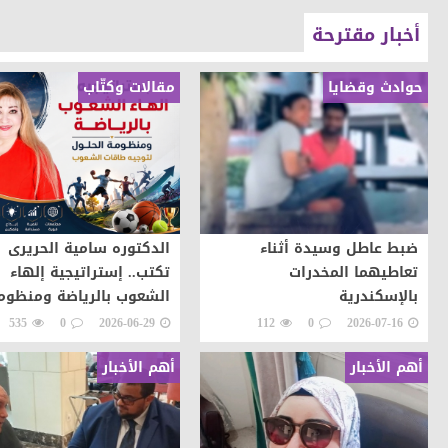
أخبار مقترحة
حوادث وقضايا
مقالات وكتّاب
ضبط عاطل وسيدة أثناء
الدكتوره سامية الحريرى
تعاطيهما المخدرات
تكتب.. إستراتيجية إلهاء
بالإسكندرية
الشعوب بالرياضة ومنظوم
الحلول لتوجيه طاقات ال
535
0
2026-06-29
112
0
2026-07-16
نحو التطور والابداع
أهم الأخبار
أهم الأخبار