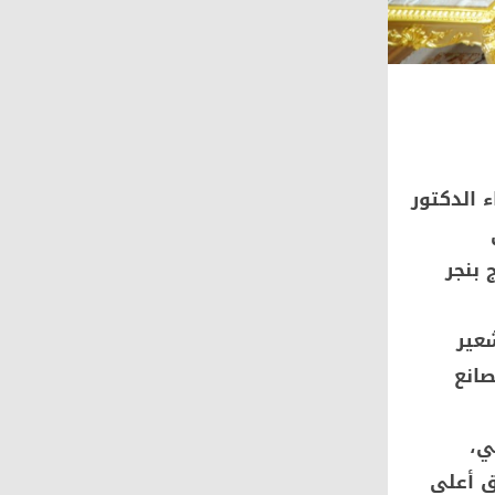
 الدكتور
 بنجر
شعير
صانع
ي،
ق أعلى