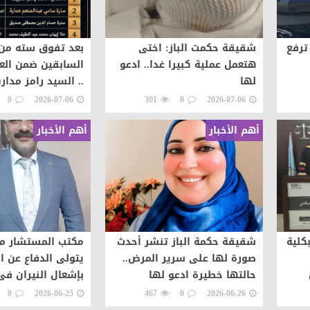
ترفع
شقيقة حكمت الباز: اختى
بعد تفوق سته من 
هتعمل عملية كبيرا غدا.. ادعو
السابقين ضمن العش
لها
.. السيد رامز مدا
الخاصة... فخرٌ يتجدد
0
2026-07-06
301
0
2026-07-06
يتواصل
أهم الأخبار
أهم الأخبار
كلية
شقيقة حكمة الباز تنشر أحدث
مكتب المستشار مر
صورة لها على سرير المرض..
يتولى الدفاع عن ا
حالتها خطيرة ادعو لها
بإشعال النيران فى
بالشفاء
0
2026-06-25
467
0
2026-06-26