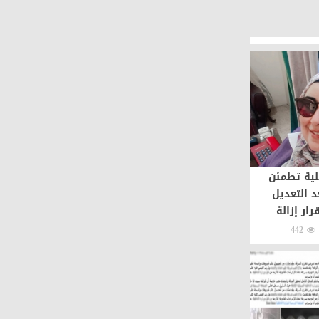
لية تطمئن
د التعديل
رار إزالة
442