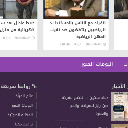
انفراد مع الناس بالمستندات:
ضبط عاطل بعد سرق
الرياضيين ينتفضون ضد نقيب
كهربائية من منزل 
المهن الرياضية
0
2026-06-05
918
0
2026-06-06
ت
البومات الصور
 الأخبار
روابط سريعة
عالم المرأة
دعاء سكين ... تنضم لشركة
صن رايز للسياحة والحج
البومات الصور
والعمرة
المكتبة الصوتية
تواصل معنا