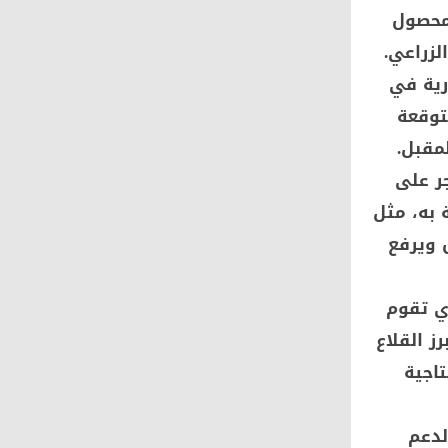
لمحصول
لزراعي.
رية في
 وإنتاجية متوقعة
لمقبل.
البنجر على
 به، مثل
 ويرفع
ذي تقوم
ز القلاع
تاجية
لدعم