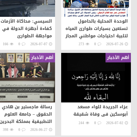
الوحدة المحلية بالحامول
السيسي: محاكاة الأزمات 
تستعين بسيارات طوارئ المياه
كفاءة أجهزة الدولة في
لتلبية احتياجات مواطني المجاز
مواجهة الطوارئ
166
0
2026-07-07
273
0
2026-07-26
أهم الأخبار
أهم الأخبار
عزاء الجريدة للواء مسعد
رسالة ماجستير بن هادي ب
أبوسكين فى وفاة شقيقة
الحقوق – جامعة العلوم
التطبيقية بمملكة البحرين
244
0
2026-07-02
398
0
2026-06-27