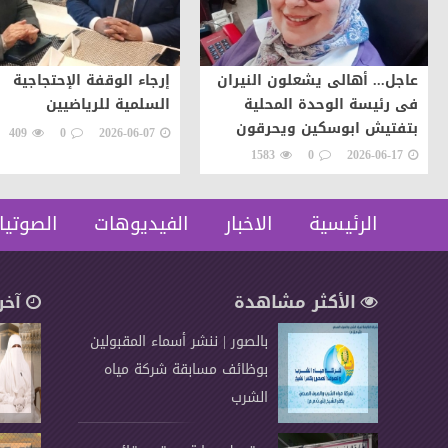
عاجل... أهالى يشعلون النيران
إرجاء الوقفة الإحتجاجية
فى رئيسة الوحدة المحلية
السلمية للرياضيين
بتفتيش ابوسكين ويحرقون
409
0
2026-06-07
سيارتها اعتراضات على تنفيذ
1583
0
2026-06-17
قرار إزالة..
الرئيسية
الاخبار
الفيديوهات
الصوتيا
الأكثر مشاهدة
آخر
بالصور | ننشر أسماء المقبولين
بوظائف مسابقة شركة مياه
الشرب