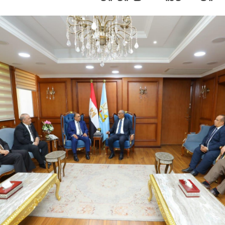
ة في الصيف رحلة عقلية في ظلال الهدوء
ام بلتاجي بمناسبة زفاف كريمته سلمي
بسيارات طوارئ المياه لتلبية احتياجات مواطني المجاز
 المخدرات بالإسكندرية
جازى الرجل الذى آمن بإن النجاح الحقيقى هو الذى ينعكس 
يز للسياحة والحج والعمرة