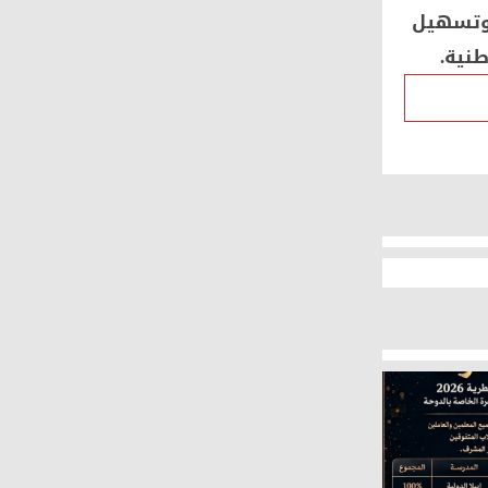
 وتسهيل
طنية.