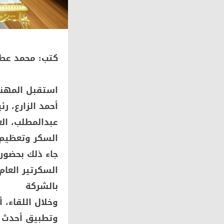
كتب: محمد عط
استقبل المهندس
أحمد الزارع، 
عبدالمطلب، ال
السكر وتعظيم 
جاء ذلك بحضور 
السكرتير العا
بالشركة
وخلال اللقاء، 
وتطبيق أحدث ال