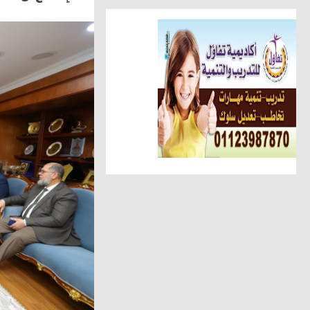
مقالات وكتّاب
سمية مدغرى علوى تكتب.. القراء
أخبار الناس
تهنئة الجريدة للاستاذ عبد السل
أهم الأخبار
الوحدة المحلية بالحامول تستعين 
حوادث وقضايا
ضبط عاطل وسيدة أثناء تعاطيهما
مقالات وكتّاب
عطوة الزقم يكتب.. عبدالهادى ح
عالم المرأة
دعاء سكين ... تنضم لشركة صن را