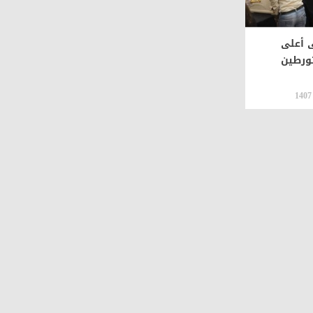
 أعلى
ورطين
1407