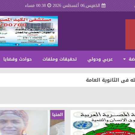
الخميس,06 أغسطس 2026
00:38 مساء
اضة
عربي ودولي
تحقيقات وملفات
حوادث وقضايا
الزفاف ذكريات من زمن فات
ه فى الثانوية العامة
السابع علي الجمهورية
ة نجاحه فى الثانوية العامة
المنيا
 محارب
ة في الصيف رحلة عقلية في ظلال الهدوء