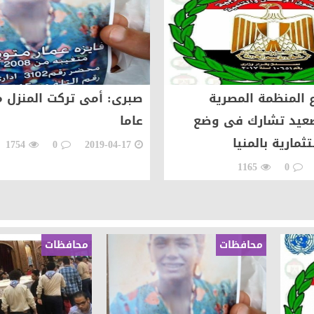
ام بلتاجي بمناسبة زفاف كريمته سلمي
بسيارات طوارئ المياه لتلبية احتياجات مواطني المجاز
 المخدرات بالإسكندرية
المنظمة المصرية
لصعيد تشارك فى وضع
عاما
جازى الرجل الذى آمن بإن النجاح الحقيقى هو الذى ينعكس 
ثمارية بالمنيا
1754
0
2019-04-17
الزفاف ذكريات من زمن فات
1165
0
ه فى الثانوية العامة
محافظات
محافظات