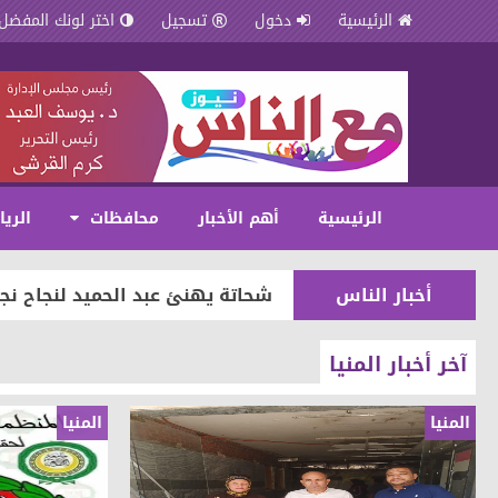
الرئيسية
دخول
تسجيل
اختر لونك المفضل
الرئيسية
أهم الأخبار
محافظات
الري
مقالات وكتّاب
شافيه ابو سمرة تكتب: فى حفل 
أخبار الناس
شحاتة يهنئ عبد الحميد لنجاح نجل
أخبار الناس
شرفت كفرالشيخ زياد ياسر صلاح 
آخر أخبار المنيا
أخبار الناس
شحاتة يهنئ إسلام الشحات بمناسب
المنيا
المنيا
مقالات وكتّاب
سمية مدغري علوي تكتب استراحة
مقالات وكتّاب
سمية مدغرى علوى تكتب.. القراء