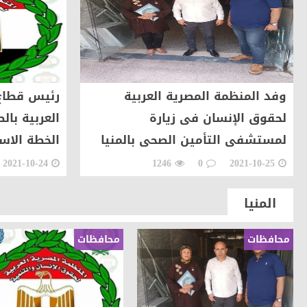
أخبار الناس
تهنئة الجريدة للاستاذ عبد السل
أهم الأخبار
الوحدة المحلية بالحامول تستعين 
حوادث وقضايا
ضبط عاطل وسيدة أثناء تعاطيهما
وفد المنظمة المصرية العربية
رئيس قطاع 
لحقوق الإنسان فى زيارة
العربية با
مقالات وكتّاب
عطوة الزقم يكتب.. عبدالهادى ح
لمستشفى التأمين الصحى بالمنيا
الخطة الاست
مقالات وكتّاب
شافيه ابو سمرة تكتب: فى حفل 
2021-10-24
1246
0
2021-10-25
أخبار الناس
شحاتة يهنئ عبد الحميد لنجاح نجل
المنيا
محافظات
محافظات