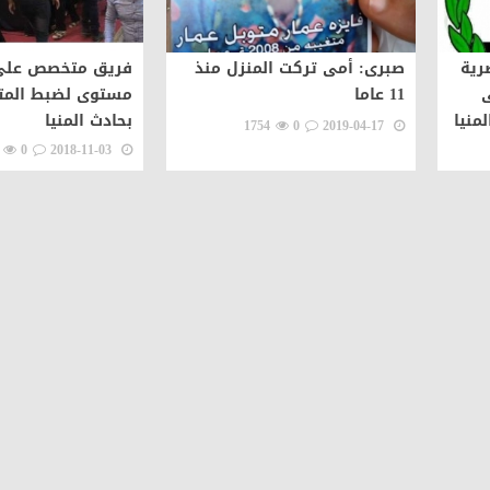
رية
صبرى: أمى تركت المنزل منذ
فريق متخصص على
ى
11 عاما
مستوى لضبط المت
منيا
بحادث المنيا
1754
0
2019-04-17
0
2018-11-03