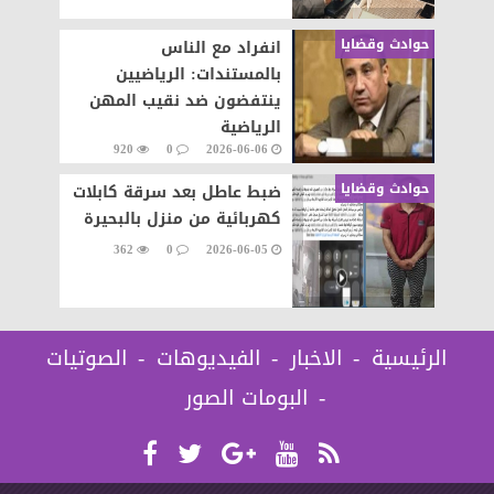
حوادث وقضايا
انفراد مع الناس
بالمستندات: الرياضيين
ينتفضون ضد نقيب المهن
الرياضية
920
0
2026-06-06
حوادث وقضايا
ضبط عاطل بعد سرقة كابلات
كهربائية من منزل بالبحيرة
362
0
2026-06-05
الرئيسية
الاخبار
الفيديوهات
الصوتيات
البومات الصور