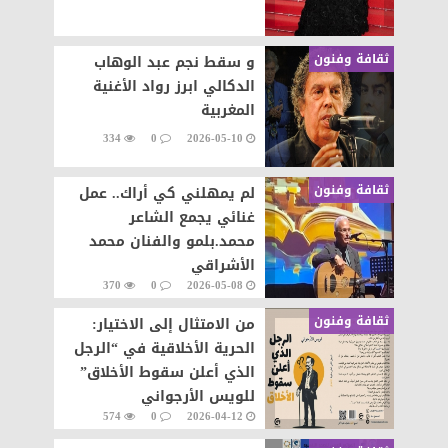
ثقافة وفنون
و سقط نجم عبد الوهاب
الدكالي ابرز رواد الأغنية
المغربية
334
0
2026-05-10
ثقافة وفنون
لم يمهلني كي أراك.. عمل
غنائي يجمع الشاعر
محمد.بلمو والفنان محمد
الأشراقي
370
0
2026-05-08
ثقافة وفنون
من الامتثال إلى الاختيار:
الحرية الأخلاقية في “الرجل
الذي أعلن سقوط الأخلاق”
للويس الأرجواني
574
0
2026-04-12