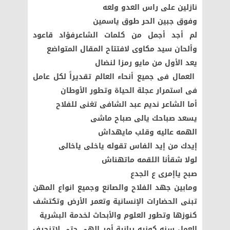
نازلين على راس العدو ولعه
وفوق جبين الحر طوق ياسمين
لم أجد أجمل من كلمات الشاعرفؤاد قاعود
وألحان سيد مكاوى لافتتاح المقال المتواضع
يعد الأول من مايو رمزا لنضال
العمال فى جميع أنحاء العالم تقديراً لكل عامل
فى استمرار عجلة الحياة وتطور الأوطان
أما الشاعر نديم عبد الشافى تغنى للفلاح
يسعد صباحك يالى صباح ماشى
الهمه عاليه وقلب مايهداش
إيدك من إيد الفاس تقوله ياخلى ياخالى
لولا شقأنا اللقمه ماتهناش
صبح ياإمرى ع الجدع
ومابين جهد الفلاح والصانع وجميع انواع المهن
تبنى الحضارات الإنسانية وتعمر الأرض وتكتشف
كنوزها وتطور العلوم والأبحاث لخدمة البشرية
العمل سنه كونيه ربانية أمر إلهى حتى لاتنجرف