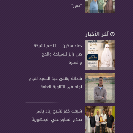
"صور"
آخر الأخبار
دعاء سكين ... تنضم لشركة
صن رايز للسياحة والحج
والعمرة
شحاتة يهنئ عبد الحميد لنجاح
نجله فى الثانوية العامة
شرفت كفرالشيخ زياد ياسر
صلاح السابع علي الجمهورية