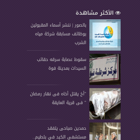
الأكثر مشاهدة
بالصور | ننشر أسماء المقبولين
بوظائف مسابقة شركة مياه
الشرب
سقوط عصابة سرقه حقائب
السيدات بمدينة فوة
"أخ يقتل أخاه فى نهار رمضان
" فى قرية العايقة
حمدين صباحى يتفقد
مستشفى الكبد في بلطيم..