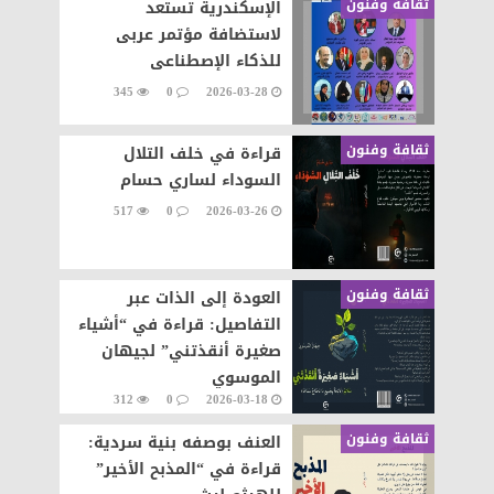
ثقافة وفنون
الإسكندرية تستعد
لاستضافة مؤتمر عربى
للذكاء الإصطناعى
345
0
2026-03-28
ثقافة وفنون
قراءة في خلف التلال
السوداء لساري حسام
517
0
2026-03-26
ثقافة وفنون
العودة إلى الذات عبر
التفاصيل: قراءة في “أشياء
صغيرة أنقذتني” لجيهان
الموسوي
312
0
2026-03-18
ثقافة وفنون
العنف بوصفه بنية سردية:
قراءة في “المذبح الأخير”