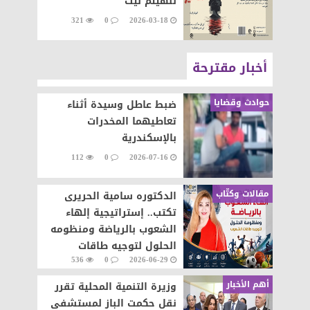
للهيثم ليث
321
0
2026-03-18
أخبار مقترحة
حوادث وقضايا
ضبط عاطل وسيدة أثناء
تعاطيهما المخدرات
بالإسكندرية
112
0
2026-07-16
مقالات وكتّاب
الدكتوره سامية الحريرى
تكتب.. إستراتيجية إلهاء
الشعوب بالرياضة ومنظومه
الحلول لتوجيه طاقات
536
0
2026-06-29
الشعوب نحو التطور والابداع
أهم الأخبار
وزيرة التنمية المحلية تقرر
نقل حكمت الباز لمستشفى