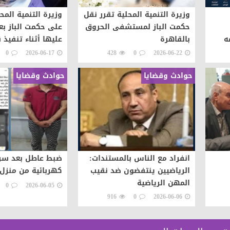
وزيرة التنمية المحلية تقرر نقل
وزيرة التنمية المح
حكمت الباز لمستشفى الحروق
على حكمت الباز بع
ه
بالقاهرة
عليها أثناء تنفيذ ق
شعوب
0
2026-06-17
428
0
2026-06-22
حوادث وقضايا
حوادث وقضايا
انفراد مع الناس بالمستندات:
ضبط عاطل بعد سرق
الرياضيين ينتفضون ضد نقيب
كهربائية من منزل 
المهن الرياضية
0
2026-06-05
916
0
2026-06-06