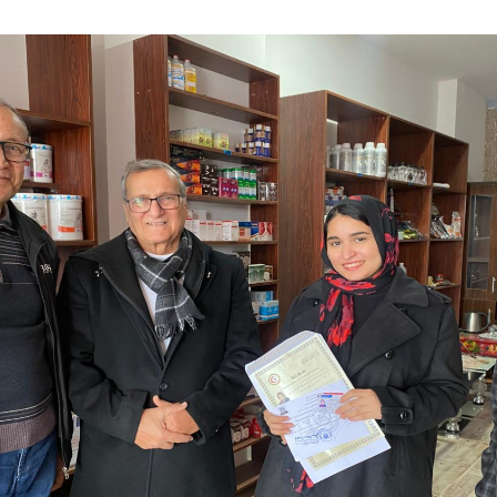
ام بلتاجي بمناسبة زفاف كريمته سلمي
بسيارات طوارئ المياه لتلبية احتياجات مواطني المجاز
 المخدرات بالإسكندرية
جازى الرجل الذى آمن بإن النجاح الحقيقى هو الذى ينعكس 
الزفاف ذكريات من زمن فات
ه فى الثانوية العامة