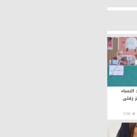
النساء
ز زفتى
1748