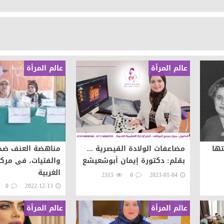
عالم المرأة
عالم المرأة
تها
مضاعفات الولادة القيصرية ...
مناهضة العنف ضد 
بقلم: دكتورة إيمان أبوشعيشع
والفتيات، فى مرك
الغربية
2315
0
2023-01-04
0
2022-12-13
عالم المرأة
عالم المرأة