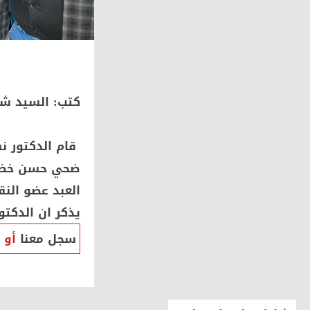
كتب: السيد شح
قام الدكتور نش
ضحي حسن خضر ك
العبد عضو النقا
يذكر ان الدكت
سجل معنا
أو