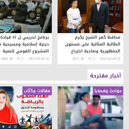
محافظ كفر الشيخ يكرم
برنامج تدريبي ل 41 قيادة
الطالبة المثالية على مستوى
دينية إسلامية ومسيحية 
الجمهورية وصاحبة اختراع
المشروع القومي لتنمية
فرشاة الأسنان المطورة
الأسرة المصرية بكفر الش
2066
0
2022-02-06
2073
0
2022-04-04
أخبار مقترحة
حوادث وقضايا
مقالات وكتّاب