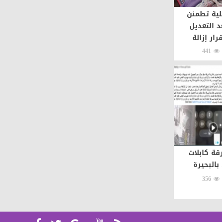
لية تطمئن
د التعديل
رار إزالة
441
ة كابلات
بالبحيرة
356