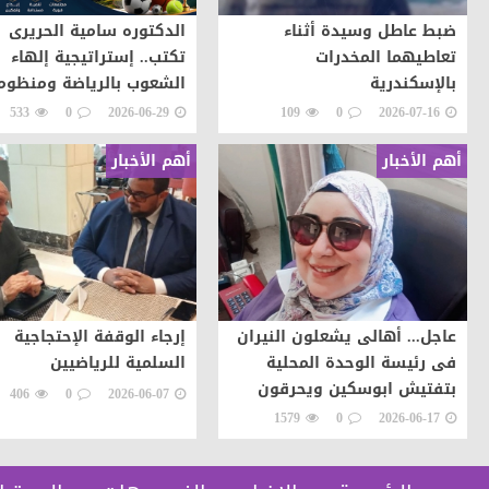
ضبط عاطل وسيدة أثناء
الدكتوره سامية الحريرى
تعاطيهما المخدرات
تكتب.. إستراتيجية إلهاء
بالإسكندرية
الشعوب بالرياضة ومنظوم
الحلول لتوجيه طاقات ال
533
0
2026-06-29
109
0
2026-07-16
نحو التطور والابداع
أهم الأخبار
أهم الأخبار
عاجل... أهالى يشعلون النيران
إرجاء الوقفة الإحتجاجية
فى رئيسة الوحدة المحلية
السلمية للرياضيين
بتفتيش ابوسكين ويحرقون
406
0
2026-06-07
سيارتها اعتراضات على تنفيذ
1579
0
2026-06-17
قرار إزالة..