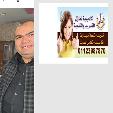
أخبار الناس
تهنئة الجريدة للاستاذ عبد السل
أهم الأخبار
الوحدة المحلية بالحامول تستعين 
حوادث وقضايا
ضبط عاطل وسيدة أثناء تعاطيهما
مقالات وكتّاب
عطوة الزقم يكتب.. عبدالهادى ح
مقالات وكتّاب
شافيه ابو سمرة تكتب: فى حفل 
أخبار الناس
شحاتة يهنئ عبد الحميد لنجاح نجل