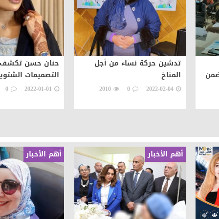
تدشين حركة نساء من أجل
حنان حسن تكشف 
ضمن
المناخ
التصميمات الشتوية لع
0
2022-01-01
2010
0
2022-02-04
يخ
أهم الأخبار
أهم الأخبار