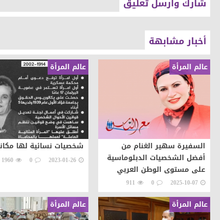
شارك وارسل تعليق
أخبار مشابهة
عالم المرأة
عالم المرأة
السفيرة سهير الغنام من
شخصيات نسائية لها مكان
أفضل الشخصيات الدبلوماسية
1960
0
2023-01-26
على مستوى الوطن العربي
لعام 2025
911
0
2025-10-07
عالم المرأة
عالم المرأة