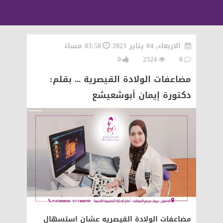
الاربعاء, 04 يناير 2023
03:58 مساءً
0
2324
0
مضاعفات الولادة القيصرية ... بقلم:
دكتورة إيمان أبوشعيشع
مضاعفات الولادة القيصريه عشان استسهال