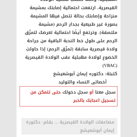
القيصرية، ارتفعت احتمالية إصابتك بمشيمة
منزاحة وإصابتك بحالة تتصل فيها المشيمة
بصورة غير طبيعية بجدار الرحم (مشيمة
ملتصقة). وترتفع أيضًا احتمالية تعرضك لتمزّق
الرحم على طول خط الندبة الباقية من جراحة
ولادة قيصرية سابقة (تمزّق الرحم) إذا حاولتِ
الخضوع لولادة مهبلية عقب الولادة القيصرية
(VBAC)
كتبتة: دكتوره إيمان أبوشعيشع
أخصائى النساء والتوليد
سجل معنا
أو
سجل دخولك
حتى تتمكن من
تسجيل اعجابك بالخبر
مضاعفات الولادة القيصرية ... بقلم: دكتورة
إيمان أبوشعيشع