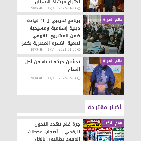
اختراع فرشاة الأسنان
2085
0
2022-04-04
المطورة
عالم المرأة
برنامج تدريبي ل 41 قيادة
دينية إسلامية ومسيحية
ضمن المشروع القومي
لتنمية الأسرة المصرية بكفر
2073
0
2022-02-06
الشيخ
عالم المرأة
تدشين حركة نساء من أجل
المناخ
2018
0
2022-02-04
أخبار مقترحة
أهم الأخبار
جرة قلم تهدد التحول
الرقمي ... أصحاب محطات
الوقود يطالبون بإلغاء