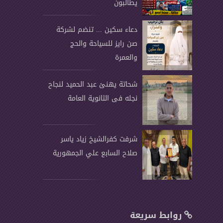
يطالبون
دعاء سكين ... تنضم لشركة
صن رايز للسياحة والحج
والعمرة
شحاتة يهنئ عبد الحميد لنجاح
نجله فى الثانوية العامة
شرفت كفرالشيخ زياد ياسر
صلاح السابع علي الجمهورية
روابط سريعة