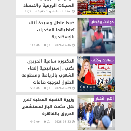
السجلات الورقية والاعتماد
منذ 9 ساعة و 1 دقيقة
0
على المنظومة الإلكترونية
59
حوادث وقضايا
ضبط عاطل وسيدة أثناء
تعاطيهما المخدرات
بالإسكندرية
113
0
2026-07-16
مقالات وكتّاب
الدكتوره سامية الحريرى
تكتب.. إستراتيجية إلهاء
الشعوب بالرياضة ومنظومه
الحلول لتوجيه طاقات
538
0
2026-06-29
الشعوب نحو التطور والابداع
أهم الأخبار
وزيرة التنمية المحلية تقرر
نقل حكمت الباز لمستشفى
الحروق بالقاهرة
440
0
2026-06-22