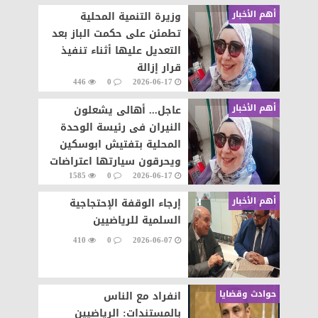
أهم الأخبار
وزيرة التنمية المحلية
تطمئن على حكمت الباز بعد
التعديل عليها أثناء تنفيذ
قرار إزالة
446
0
2026-06-17
أهم الأخبار
عاجل... أهالى يشعلون
النيران فى رئيسة الوحدة
المحلية بتفتيش ابوسكين
ويحرقون سيارتها اعتراضات
1585
0
2026-06-17
على تنفيذ قرار إزالة..
أهم الأخبار
إرجاء الوقفة الإحتجاجية
السلمية للرياضيين
410
0
2026-06-07
حوادث وقضايا
انفراد مع الناس
بالمستندات: الرياضيين