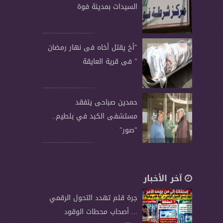
السيدات بمدينة فوة
"أخ يقتل أخاه فى نهار رمضان
" فى قرية العايقة
حمدين صباحى يتفقد
مستشفى الكبد في بلطيم..
"صور"
آخر الأخبار
جرة قلم تهدد التحول الرقمي
... أصحاب محطات الوقود