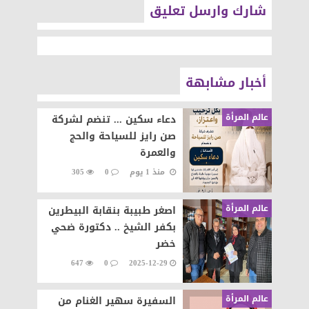
شارك وارسل تعليق
أخبار مشابهة
عالم المرأة
دعاء سكين ... تنضم لشركة
صن رايز للسياحة والحج
والعمرة
منذ 1 يوم
0
305
عالم المرأة
اصغر طبيبة بنقابة البيطرين
بكفر الشيخ .. دكتورة ضحي
خضر
647
0
2025-12-29
عالم المرأة
السفيرة سهير الغنام من