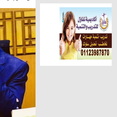
أخبار الناس
تهنئة الجريدة للاستاذ عبد السل
أهم الأخبار
الوحدة المحلية بالحامول تستعين 
حوادث وقضايا
ضبط عاطل وسيدة أثناء تعاطيهما
مقالات وكتّاب
عطوة الزقم يكتب.. عبدالهادى ح
عالم المرأة
دعاء سكين ... تنضم لشركة صن را