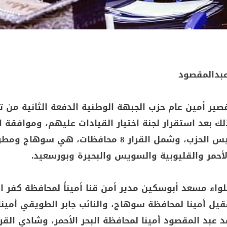
عبدالمقصود
صير أمين عام حزب الجبهة الوطنية الدفعة الثانية من ت
ك بعد استقرار لجنة اختيار القيادات عليهم، وموافقة ا
عاصم الجزار رئيس الحزب، وشمل القرار 8 محافظات، هي س
لأحمر والقليوبية والسويس والبحيرة وبورسعيد.
للواء مسعد أبوسكين مدير أمن قنا أميناً لمحافظة كفر ا
قيل أمينا لمحافظة سوهاج، والنائب جابر الطويقي أمينا
 عبد المقصود أمينا لمحافظة البحر الأحمر، وشادي القر