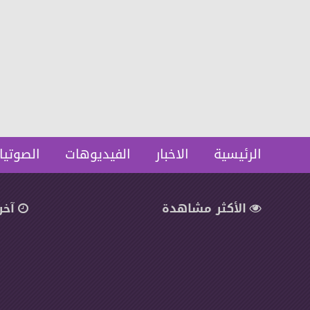
عاجل... أهالى يشعلون النيران
إرجاء الوقفة الإحتجاجية
فى رئيسة الوحدة المحلية
السلمية للرياضيين
بتفتيش ابوسكين ويحرقون
407
0
2026-06-07
سيارتها اعتراضات على تنفيذ
1580
0
2026-06-17
قرار إزالة..
الرئيسية
الاخبار
الفيديوهات
الصوتيا
الأكثر مشاهدة
آخر
بالصور | ننشر أسماء المقبولين
بوظائف مسابقة شركة مياه
الشرب