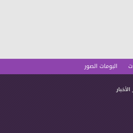
انفراد مع الناس بالمستندات:
ضبط عاطل بعد سرق
الرياضيين ينتفضون ضد نقيب
كهربائية من منزل 
المهن الرياضية
0
2026-06-05
917
0
2026-06-06
ت
البومات الصور
 الأخبار
عالم المرأة
دعاء سكين ... تنضم لشركة
صن رايز للسياحة والحج
البومات الصور
والعمرة
المكتبة الصوتية
تواصل معنا