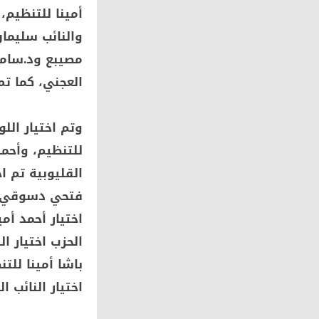
أمينا للتنظيم،
مصيبع ود.سامح
العجني، كما تم
وتم اختيار الل
للتنظيم، وأحم
القليوبية تم 
فتحي دسوقي أم
اختيار أحمد أم
الحزب اختيار ا
باشا أمينا للت
اختيار النائب 