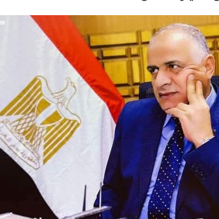
ام بلتاجي بمناسبة زفاف كريمته سلمي
بسيارات طوارئ المياه لتلبية احتياجات مواطني المجاز
 المخدرات بالإسكندرية
جازى الرجل الذى آمن بإن النجاح الحقيقى هو الذى ينعكس 
يز للسياحة والحج والعمرة