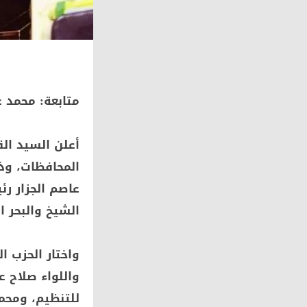
متابعة: محمد 
أعلن السيد الق
المحافظات، وذل
الشيخ والبحر ا
واختار الحزب ا
واللواء صلاح ع
للتنظيم، ومحمد