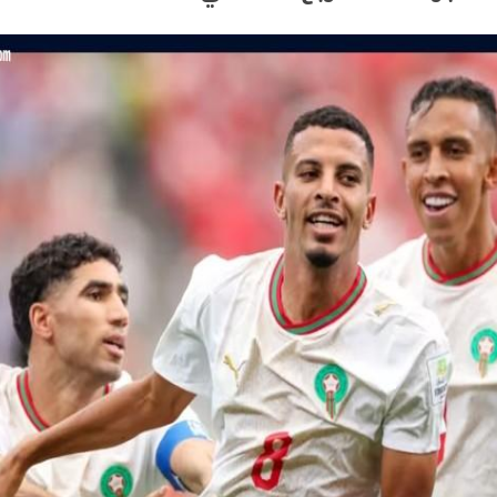
ام بلتاجي بمناسبة زفاف كريمته سلمي
بسيارات طوارئ المياه لتلبية احتياجات مواطني المجاز
 المخدرات بالإسكندرية
جازى الرجل الذى آمن بإن النجاح الحقيقى هو الذى ينعكس 
الزفاف ذكريات من زمن فات
ه فى الثانوية العامة