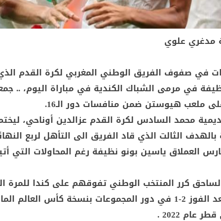
ة مدغري علوي
زات في صفوف الفريق الوطني المغربي لكرة القدم الذي 
ظيفة في مرمى الشباك الكندية في مباراة اليوم، .. جم
ى ملعب هيوستن ضمن منافسات دور الـ16.
اديمية محمد السادس لكرة القدم عزالدين أوناحي، ليخت
 بالهدف الثالت الذي قاد الفريق الى التأهل لربع النهائ
رس العملاق ياسين بونو نظيفة رغم المحاولات التي أتي
الساحق كرر المنتخب الوطني تفوقهم على كندا للمرة الث
على التوالي بعد الفوز 2-1 في دور المجموعات بنسخة كأس العالم 
 عام 2022 .