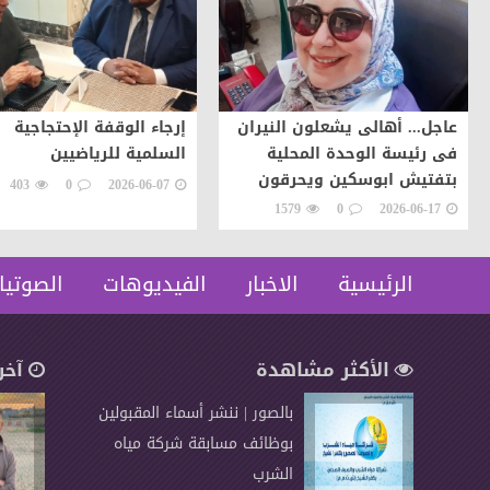
عاجل... أهالى يشعلون النيران
إرجاء الوقفة الإحتجاجية
فى رئيسة الوحدة المحلية
السلمية للرياضيين
بتفتيش ابوسكين ويحرقون
403
0
2026-06-07
سيارتها اعتراضات على تنفيذ
1579
0
2026-06-17
قرار إزالة..
الرئيسية
الاخبار
الفيديوهات
الصوتيا
الأكثر مشاهدة
آخر
بالصور | ننشر أسماء المقبولين
بوظائف مسابقة شركة مياه
الشرب