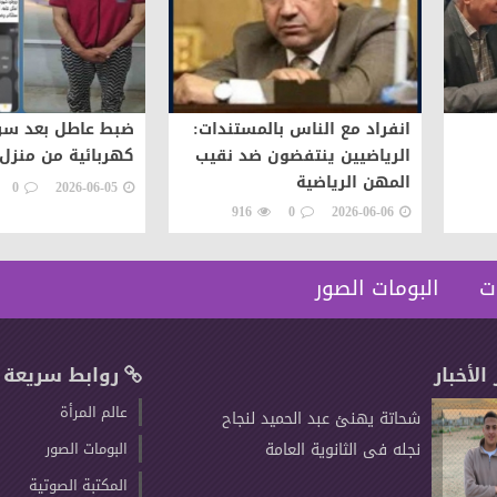
انفراد مع الناس بالمستندات:
ضبط عاطل بعد سرق
الرياضيين ينتفضون ضد نقيب
كهربائية من منزل 
المهن الرياضية
0
2026-06-05
916
0
2026-06-06
ت
البومات الصور
 الأخبار
روابط سريعة
عالم المرأة
شحاتة يهنئ عبد الحميد لنجاح
نجله فى الثانوية العامة
البومات الصور
المكتبة الصوتية