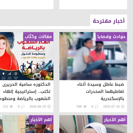
أخبار مقترحة
حوادث وقضايا
مقالات وكتّاب
ضبط عاطل وسيدة أثناء
الدكتوره سامية الحريرى
تعاطيهما المخدرات
تكتب.. إستراتيجية إلهاء
بالإسكندرية
الشعوب بالرياضة ومنظوم
الحلول لتوجيه طاقات ال
532
0
2026-06-29
108
0
2026-07-16
نحو التطور والابداع
أهم الأخبار
أهم الأخبار