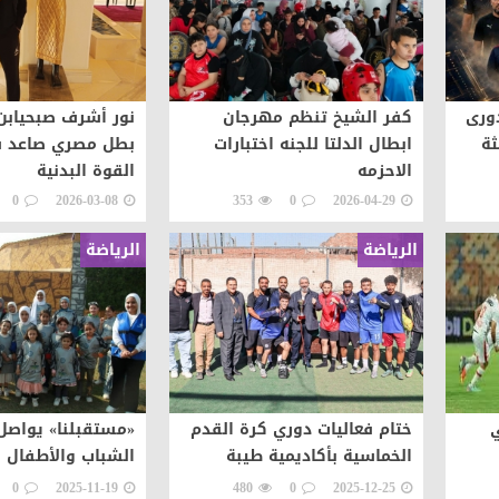
دورى
كفر الشيخ تنظم مهرجان
نور أشرف صبحيابن 
ثة
ابطال الدلتا للجنه اختبارات
بطل مصري صاعد ف
الاحزمه
القوة البدنية
0
2026-03-08
353
0
2026-04-29
الرياضة
الرياضة
ي
ختام فعاليات دوري كرة القدم
«مستقبلنا» يواصل
الخماسية بأكاديمية طيبة
الشباب والأطفال 
0
2025-11-19
480
0
2025-12-25