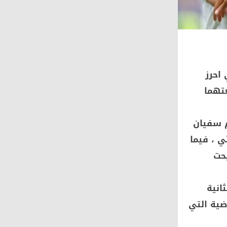
احرز
عتهما
م سفيان
ي ، فيما
حت
انية
الماضية التي