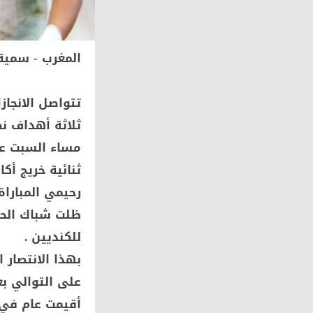
المغرب - سمي
تتواصل الانجا
ثلاثة أهداف ن
مساء السبت عل
ثنائية خريج أك
رحيمي المباراة
ظلت شباك الحا
للكنديين .
بهذا الانتصار 
أقيمت عام في قطر