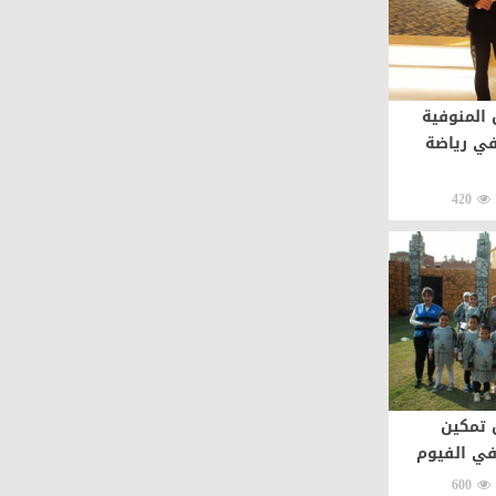
المنوفية
ي رياضة
420
 تمكين
في الفيوم
600