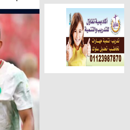
أخبار الناس
تهنئة الجريدة للاستاذ عبد السل
أهم الأخبار
الوحدة المحلية بالحامول تستعين 
حوادث وقضايا
ضبط عاطل وسيدة أثناء تعاطيهما
مقالات وكتّاب
عطوة الزقم يكتب.. عبدالهادى ح
مقالات وكتّاب
شافيه ابو سمرة تكتب: فى حفل 
أخبار الناس
شحاتة يهنئ عبد الحميد لنجاح نجل