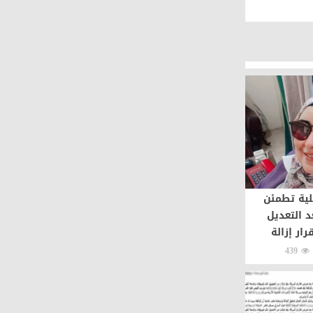
لية تطمئن
د التعديل
رار إزالة
439