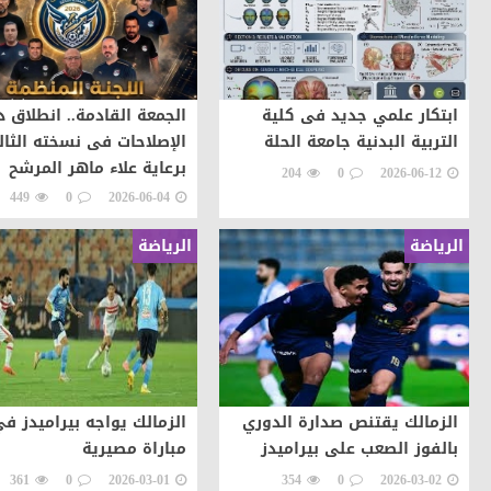
ابتكار علمي جديد فى كلية
الجمعة القادمة.. انطلاق 
التربية البدنية جامعة الحلة
الإصلاحات فى نسخته الثال
برعاية علاء ماهر المرشح
204
0
2026-06-12
السابق لمجلس النواب
449
0
2026-06-04
الرياضة
الرياضة
الزمالك يقتنص صدارة الدوري
الزمالك يواجه بيراميدز ف
بالفوز الصعب على بيراميدز
مباراة مصيرية
361
0
2026-03-01
354
0
2026-03-02