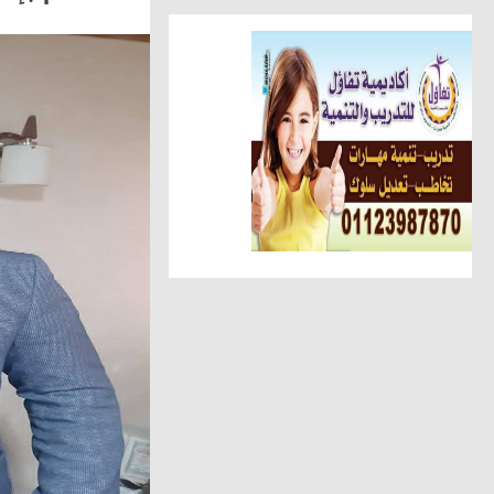
أخبار الناس
تهنئة الجريدة للاستاذ عبد السل
أهم الأخبار
الوحدة المحلية بالحامول تستعين 
حوادث وقضايا
ضبط عاطل وسيدة أثناء تعاطيهما
مقالات وكتّاب
عطوة الزقم يكتب.. عبدالهادى ح
مقالات وكتّاب
شافيه ابو سمرة تكتب: فى حفل 
أخبار الناس
شحاتة يهنئ عبد الحميد لنجاح نجل