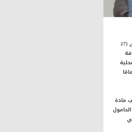
تولى مكتب المستشار مراد راغب للمحاماة مهمة الدفاع عن حسن رمزى (27
فة
حلية
مًا
ب مادة
الحامول
ي