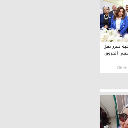
لية تقرر نقل
شفى الحروق
426