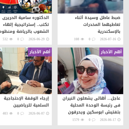
ضبط عاطل وسيدة أثناء
الدكتوره سامية الحريرى
تعاطيهما المخدرات
تكتب.. إستراتيجية إلهاء
بالإسكندرية
الشعوب بالرياضة ومنظوم
الحلول لتوجيه طاقات ال
532
0
2026-06-29
108
0
2026-07-16
نحو التطور والابداع
أهم الأخبار
أهم الأخبار
عاجل... أهالى يشعلون النيران
إرجاء الوقفة الإحتجاجية
فى رئيسة الوحدة المحلية
السلمية للرياضيين
بتفتيش ابوسكين ويحرقون
403
0
2026-06-07
سيارتها اعتراضات على تنفيذ
1579
0
2026-06-17
قرار إزالة..