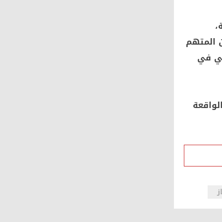
،
ن المتهم
ئي في
لواقعة
ز