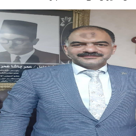
ام بلتاجي بمناسبة زفاف كريمته سلمي
بسيارات طوارئ المياه لتلبية احتياجات مواطني المجاز
 المخدرات بالإسكندرية
جازى الرجل الذى آمن بإن النجاح الحقيقى هو الذى ينعكس 
الزفاف ذكريات من زمن فات
ه فى الثانوية العامة