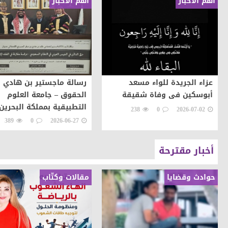
أهم الأخبار
أهم الأخبار
عزاء الجريدة للواء مسعد
رسالة ماجستير بن هادي ب
أبوسكين فى وفاة شقيقة
الحقوق – جامعة العلوم
التطبيقية بمملكة البحرين
238
0
2026-07-02
389
0
2026-06-27
أخبار مقترحة
حوادث وقضايا
مقالات وكتّاب