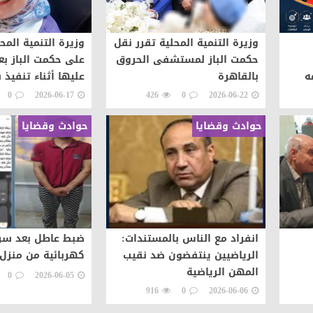
وزيرة التنمية المحلية تقرر نقل
وزيرة التنمية المح
حكمت الباز لمستشفى الحروق
على حكمت الباز بع
ه
بالقاهرة
عليها أثناء تنفيذ ق
شعوب
0
2026-06-17
426
0
2026-06-22
حوادث وقضايا
حوادث وقضايا
انفراد مع الناس بالمستندات:
ضبط عاطل بعد سرق
الرياضيين ينتفضون ضد نقيب
كهربائية من منزل 
المهن الرياضية
0
2026-06-05
916
0
2026-06-06