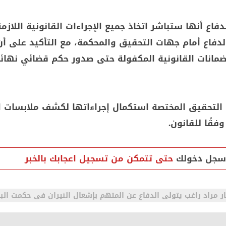
فاع أنها ستباشر اتخاذ جميع الإجراءات القانونية اللازمة
لدفاع أمام جهات التحقيق والمحكمة، مع التأكيد على أ
لضمانات القانونية المكفولة حتى صدور حكم قضائي نها
لتحقيق المختصة استكمال إجراءاتها لكشف ملابسات ا
وفقًا للقانون.
سجل دخولك
حتى تتمكن من تسجيل اعجابك بالخبر
مراد راغب يتولى الدفاع عن المتهم بإشعال النيران فى حكمت البا