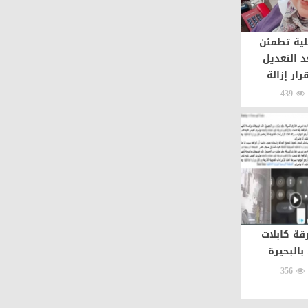
لية تطمئن
د التعديل
رار إزالة
439
ة كابلات
بالبحيرة
356