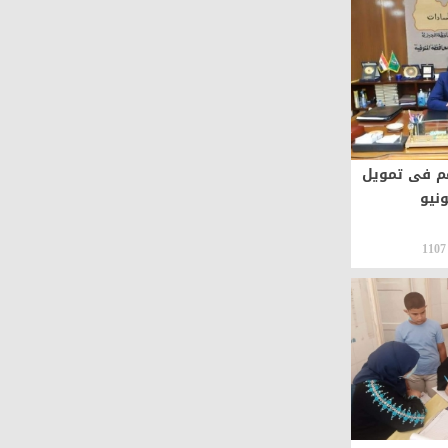
 فى تمويل
ونيو
1107