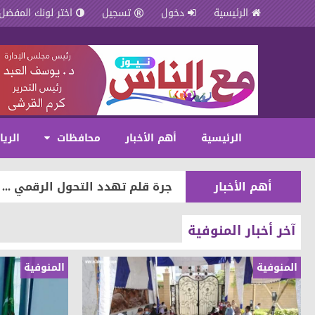
الرئيسية
دخول
تسجيل
اختر لونك المفضل
الرئيسية
أهم الأخبار
محافظات
الري
حوادث وقضايا
ضبط عاطل وسيدة أثناء تعاطيهما
أهم الأخبار
جرة قلم تهدد التحول الرقمي ... 
عالم المرأة
دعاء سكين ... تنضم لشركة صن را
آخر أخبار المنوفية
أخبار الناس
شحاتة يهنئ عبد الحميد لنجاح نجل
المنوفية
المنوفية
أخبار الناس
شرفت كفرالشيخ زياد ياسر صلاح 
أخبار الناس
شحاتة يهنئ إسلام الشحات بمناسب