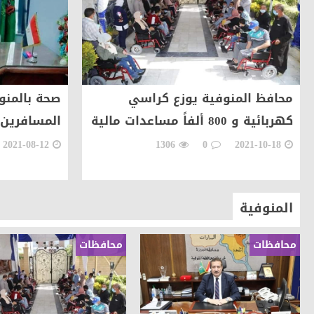
مقالات وكتّاب
سمية مدغري علوي تكتب استراحة
مقالات وكتّاب
سمية مدغرى علوى تكتب.. القراء
أخبار الناس
تهنئة الجريدة للاستاذ عبد السل
محافظ المنوفية يوزع كراسي
صحة بالمنو
كهربائية و 800 ألفاً مساعدات مالية
المسافرين في 5 مراكز ل
أهم الأخبار
الوحدة المحلية بالحامول تستعين 
2021-08-12
1306
0
2021-10-18
حوادث وقضايا
ضبط عاطل وسيدة أثناء تعاطيهما
أهم الأخبار
جرة قلم تهدد التحول الرقمي ... 
المنوفية
محافظات
محافظات