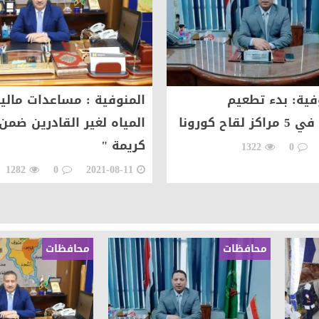
 محارب
ة في الصيف رحلة عقلية في ظلال الهدوء
ام بلتاجي بمناسبة زفاف كريمته سلمي
فية: بدء تطعيم
المنوفية : مساعدات مالي
قاح كورونا
المياه لغير القادرين ضمن 
بسيارات طوارئ المياه لتلبية احتياجات مواطني المجاز
كريمة "
1322
0
 المخدرات بالإسكندرية
1282
0
2021-08-11
أصحاب محطات الوقود يطالبون بإلغاء السجلات الورقية والا
محافظات
محافظات