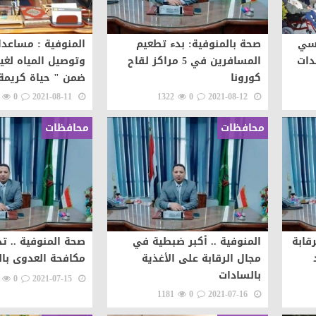
اسي
صحة بالمنوفية: بدء تطعيم
المنوفية : مساعدا
مساعدات
المسافرين في 5 مراكز لقاح
وتوصيل المياه لغير
كورونا
ضمن " حياة كريمة
0
2021-08-11
1322
0
2021-08-12
محافظات
محافظات
قابة
المنوفية .. أكبر ضبطية في
صحة المنوفية .. ت
مجال الرقابة على الأغذية
مكافحة العدوى با
بالسادات
0
2021-07-15
1181
0
2021-07-16