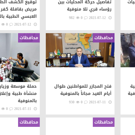
يات
تفاصيل حركة المحليات بين
رؤساء قري تلا منوفية
مريض بقافلة كفر 
العبسي الطبية بال
982
0
2021-07-12
0
2021-07-12
محافظات
محافظات
شية
فتح المجازر للمواطنين طوال
فية
أيام العيد مجاناً بالمنوفية
بالمنوفية
930
0
2021-07-11
0
2021-07-11
محافظات
محافظات