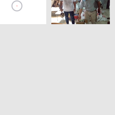
حملات مكثفة لصحة المنوفية
قافلة طبية ضمن مبادرة "
علي منافذ تقديم المواد
كريمة " بدمليج منوفية
الغذائية بشبين الكوم
939
0
2021-07-08
778
0
2021-07-10
الرئيسية
الاخبار
الفيديوهات
الصوتيا
الأكثر مشاهدة
آخر
بالصور | ننشر أسماء المقبولين
بوظائف مسابقة شركة مياه
الشرب