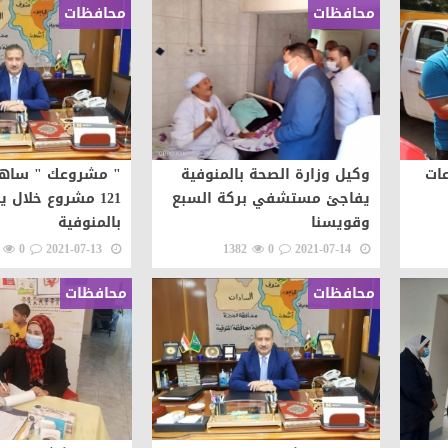
محافظات
محافظات
عات
وكيل وزارة الصحة بالمنوفية
" مشروعك " ساهم
يفاجئ مستشفي بركة السبع
121 مشروع خلال ي
وقويسنا
بالمنوفية
0
2021-07-13
1382
0
2021-07-14
محافظات
محافظات