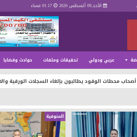
الأحد,09 أغسطس 2026
01:17 مساء
اضة
عربي ودولي
تحقيقات وملفات
حوادث وقضايا
 المخدرات بالإسكندرية
أصحاب محطات الوقود يطالبون بإلغاء السجلات الورقية والا
يز للسياحة والحج والعمرة
ه فى الثانوية العامة
المنوفية
السابع علي الجمهورية
ة نجاحه فى الثانوية العامة