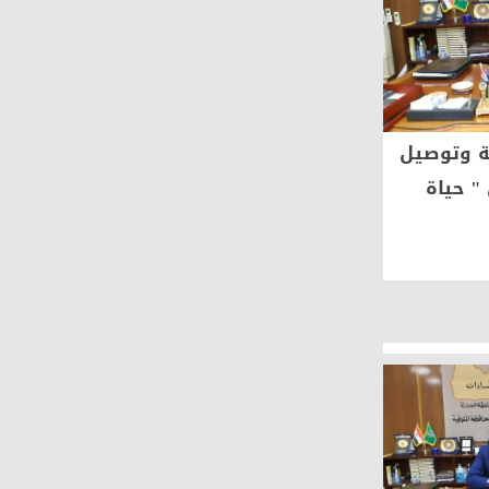
ة وتوصيل
المنوفية .. ضبط ما يزيد عن 1500
" حياة
كيلو لحوم غير صالحة بمركز شبين
1312
0
2021-07-16
عتماد على المنظومة الإلكترونية