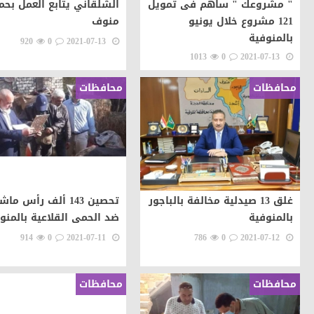
" مشروعك " ساهم فى تمويل
الشلقاني يتابع العمل بحم
121 مشروع خلال يونيو
منوف
بالمنوفية
920
0
2021-07-13
1013
0
2021-07-13
محافظات
محافظات
غلق 13 صيدلية مخالفة بالباجور
تحصين 143 ألف رأس ما
بالمنوفية
ضد الحمى القلاعية بالمنو
914
0
2021-07-11
786
0
2021-07-12
محافظات
محافظات