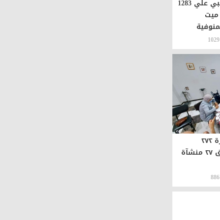
توقيع الكشف الطبي علي 1283
ميت
منوفية
1029
حملة موسعة وزيارة ٢٧٢
منشأة طبية وإغلاق ٢٧ منشآة
886