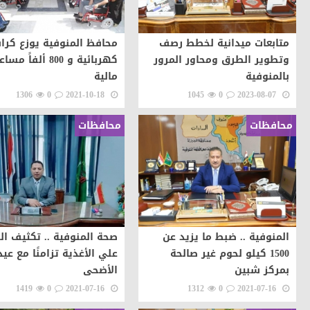
متابعات ميدانية لخطط رصف
محافظ المنوفية يوزع كر
وتطوير الطرق ومحاور المرور
كهربائية و 800 ألفاً 
بالمنوفية
مالية
1306
0
2021-10-18
1045
0
2023-08-07
محافظات
محافظات
المنوفية .. ضبط ما يزيد عن
صحة المنوفية .. تكثيف الر
1500 كيلو لحوم غير صالحة
علي الأغذية تزامنًا مع عيد
بمركز شبين
الأضحى
1419
0
2021-07-16
1312
0
2021-07-16