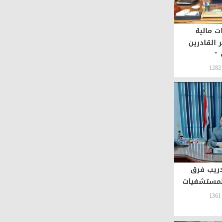
ت مالية
 القادرين
 "
1282
دريب فرق
لمستشفيات
1361