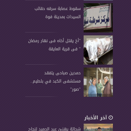
سقوط عصابة سرقه حقائب
السيدات بمدينة فوة
"أخ يقتل أخاه فى نهار رمضان
" فى قرية العايقة
حمدين صباحى يتفقد
مستشفى الكبد في بلطيم..
"صور"
آخر الأخبار
شحاتة يهنئ عبد الحميد لنجاح