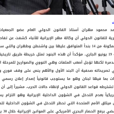
د محمود مهران أستاذ القانون الدولي العام عضو الجمعيات 
رية للقانون الدولي أن وكالة مهر الإيرانية للأنباء كشفت عن تف
مذكرة التفاهم المكونة من 14 بنداً المتوافق عليها بين واشنطن وطهران والتي 
مدمرة لكنها تؤجل أصعب الملفات وهي النووي والصواريخ للمرحلة الت
تصريحاته صحفية أن البند الأول والأهم ينص على وقف فوري ود
ت بما فيها لبنان وهو ما يستوجب قانونياً إصدار إعلان رسمي
ترطه قواعد القانون الدولي لإنهاء حالات الحرب، مشيراً إلى أن ال
مريكياً بعدم التدخل في الشؤون الداخلية الإيرانية وهو التزام يس
نية فقرة 7 من ميثاق الأمم المتحدة التي تحظر التدخل في الشؤون الداخلية ل
أن البند الثا