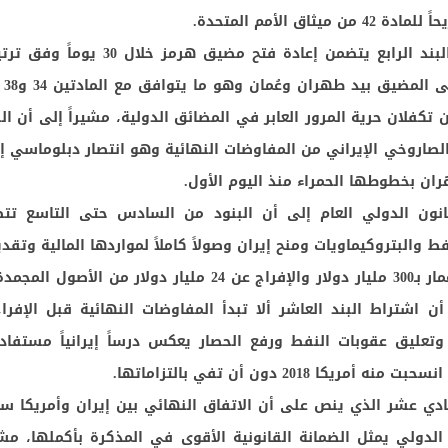
 ميثاق الأمم المتحدة.
وبين مهران أن البند الرابع يتضمن إعادة فتح مضيق ه
تُبقي
ين تكفلان حرية المرور العابر في المضائق الدولية، مشيراً إلى أن ا
الصاروخي الإيراني من المفاوضات النهائية وهو انتصار دبلوماسي إ
 بخطوطها الحمراء منذ اليوم الأول.
انون الدولي العام إلى أن البنود من السادس حتى التاسع تت
ط والبتروكيماويات ومنح إيران وصولاً كاملاً لمواردها المالية وتق
وحلفائها خطة إعمار بـ300 مليار دولار والإفراج عن 24 مليار دولار من 
أن اشتراط البند العاشر ألا تبدأ المفاوضات النهائية قبل الإف
وتعليق عقوبات النفط ورفع الحصار يعكس درساً إيرانياً مستفادا
حادي عشر الذي ينص على أن الاتفاق النهائي بين إيران وأمريكا سيُ
دولي يمثل الضمانة القانونية الأقوى في المذكرة بأكملها، مشي