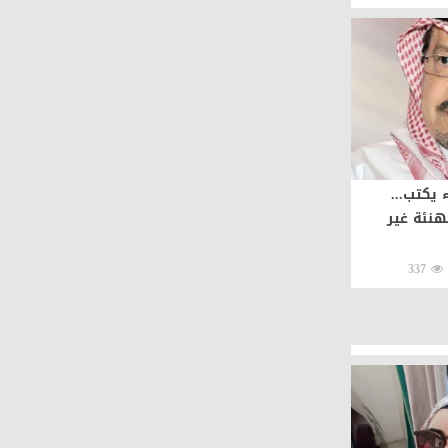
يكتب...
هنئة غير
337