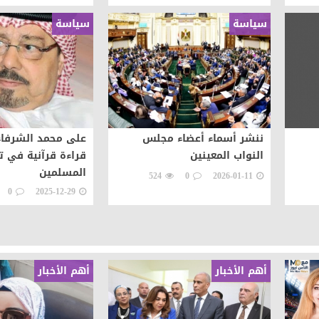
سياسة
سياسة
ننشر أسماء أعضاء مجلس
على محمد الشرفاء 
النواب المعينين
قراءة قرآنية في ت
المسلمين
524
0
2026-01-11
0
2025-12-29
أهم الأخبار
أهم الأخبار