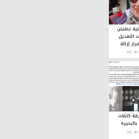
لية تطمئن
د التعديل
رار إزالة
445
ة كابلات
بالبحيرة
362