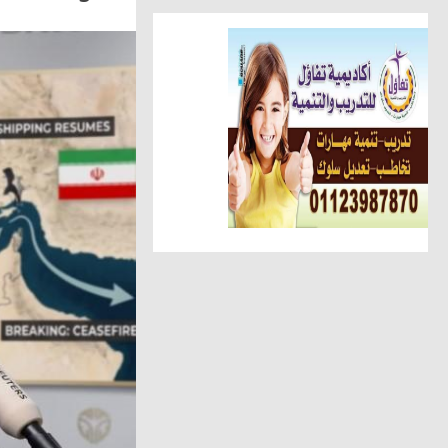
مقالات وكتّاب
سمية مدغرى علوى تكتب.. القراء
أخبار الناس
تهنئة الجريدة للاستاذ عبد السل
أهم الأخبار
الوحدة المحلية بالحامول تستعين 
حوادث وقضايا
ضبط عاطل وسيدة أثناء تعاطيهما
مقالات وكتّاب
عطوة الزقم يكتب.. عبدالهادى ح
عالم المرأة
دعاء سكين ... تنضم لشركة صن را