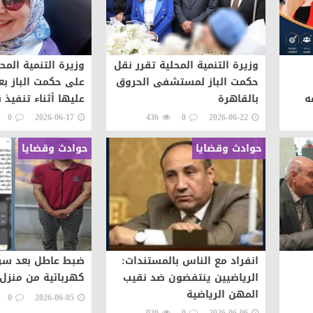
وزيرة التنمية المحلية تقرر نقل
وزيرة التنمية المح
حكمت الباز لمستشفى الحروق
على حكمت الباز بع
ه
بالقاهرة
عليها أثناء تنفيذ ق
شعوب
0
2026-06-17
436
0
2026-06-22
حوادث وقضايا
حوادث وقضايا
انفراد مع الناس بالمستندات:
ضبط عاطل بعد سرق
الرياضيين ينتفضون ضد نقيب
كهربائية من منزل 
المهن الرياضية
0
2026-06-05