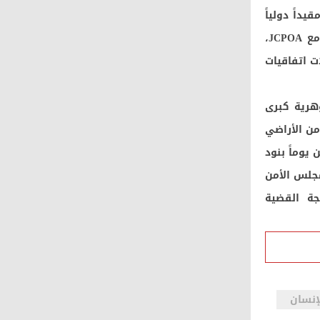
اتفاق مقيداً دولياً
ولا يمكن لأي رئيس أمريكي مستقبلي الانسحاب منه بجرة قلم كما فعل ترامب مع JCPOA،
ت اتفاقيات
وهرية كبرى
من الأراضي
يوماً بنود
مجلس الأمن
جة القضية
إنسان