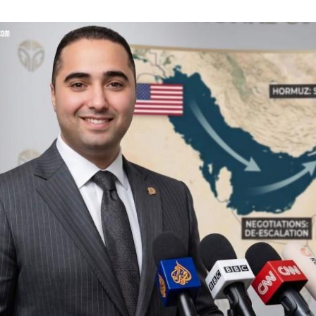
ة في الصيف رحلة عقلية في ظلال الهدوء
ام بلتاجي بمناسبة زفاف كريمته سلمي
بسيارات طوارئ المياه لتلبية احتياجات مواطني المجاز
 المخدرات بالإسكندرية
جازى الرجل الذى آمن بإن النجاح الحقيقى هو الذى ينعكس 
يز للسياحة والحج والعمرة