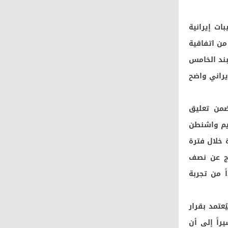
رمز خلال 30 يوماً وفق ترتيبات إيرانية
 السيادة على المضيق بيد طهران وعُمان وهو ما يتوافق مع المادتين 34 و38 من اتفاقية
لبند الخامس
يراني واضح
ضمن تعليق
ديم واشنطن
الأصول المجمدة خلال فترة
راج عن نصف
ً من تجربة
عتمد بقرار
راً إلى أن