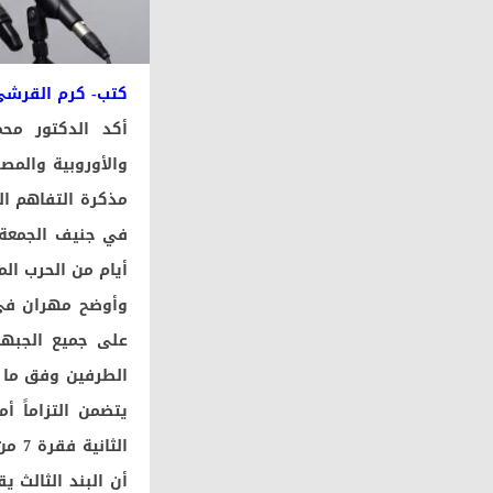
كتب- كرم القرشى
أكد الدكتور محم
والأوروبية والمص
أيام من الحرب ال
وأوضح مهران في 
على جميع الجبها
الطرفين وفق ما تش
يتضمن التزاماً أ
الثا