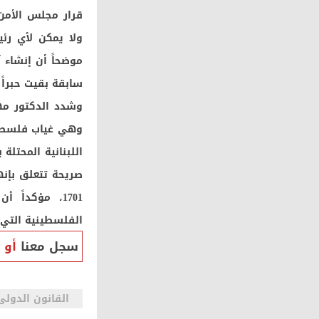
موضحاً أن إنشاء آ
سابقة بقيت حبراً
وشدد الدكتور مه
وهي غياب فلسطين 
اللبنانية المحتلة
صريحة تتعلق بإنه
1701، مؤكدا
الفلسطينية التي 
سجل معنا
أو
القانون الدولى