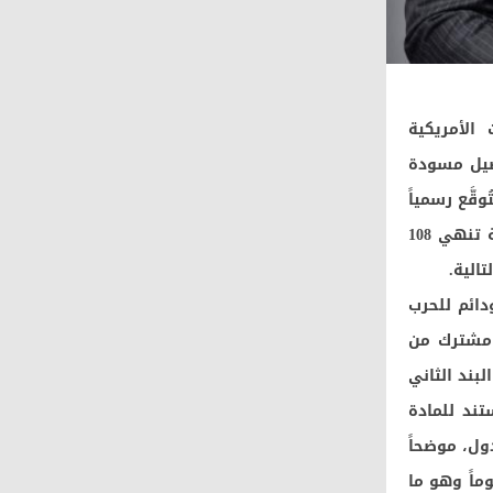
الأمريكية
اصيل مسودة
ستُوقَّع رسمياً
في جنيف الجمعة 19 يونيو الجاري، مؤكداً أن هذه البنود تمثل خريطة طريق تاريخية تنهي 108
الية.
ائم للحرب
 مشترك من
بند الثاني
تند للمادة
لدول، موضحاً
لث يقضي برفع الحصار البحري الأمريكي على الموانئ الإيرانية خلال 30 يوماً وهو ما