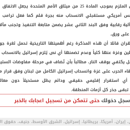
قرار مجلس الأمن الملزم بموجب المادة 25 من ميثاق الأمم المتحدة يجعل ال
لية رقابية وفق البند الثاني عشر يضمن متابعة التنفيذ وتجنب مآلا
 على ورق.
ران قائلا أن هذه المذكرة رغم أهميتها التاريخية تحمل ثغرة ج
وغزة عنها كلياً وعدم تضمنها أي نص يُلزم إسرائيل بالانسحاب 
 بل يكتفي بوقف النار، مطالباً بأن تُضاف في مرحلة مفاوضات الستين 
اء الحرب على غزة وانسحاب إسرائيل الكامل من لبنان وفق قرار 
ً أن أي استقرار إقليمي حقيقي ودائم يظل مستحيلاً دون معال
تبقى جذر كل أزمات المنطقة.
سجل دخولك
حتى تتمكن من تسجيل اعجابك بالخبر
، إيران، أمريكا، بريطانيا، إسرائيل، الشرق الأوسط، جنيف، حقوق ال