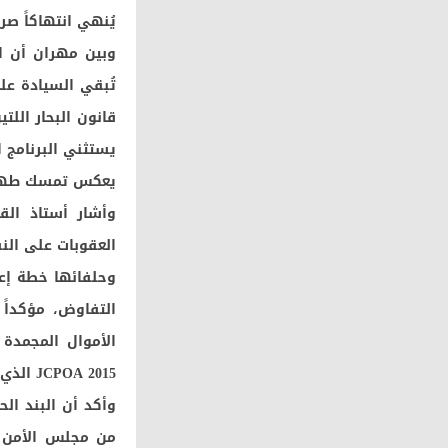
يُنهي انتهاكاً صريحاً للمادة 42 من
قانون البحار اللت
يستثني البرنامج 
يعكس تمسك طهران
وأشار أستاذ الق
العقوبات على النف
التفاوض، مؤكداً 
الأموال المجمدة 
JCPOA 2015 الذي انسحبت منه أمريكا 2018 دون أن تفي بالتزاماتها.
وأكد أن البند ال
من مجلس الأمن ال