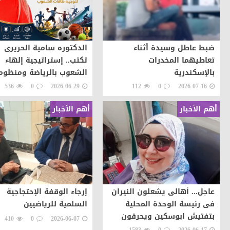
ضبط عاطل وسيدة أثناء
الدكتوره سامية الحريرى
تعاطيهما المخدرات
تكتب.. إستراتيجية إلهاء
بالإسكندرية
الشعوب بالرياضة ومنظوم
الحلول لتوجيه طاقات ال
536
0
2026-06-29
112
0
2026-07-16
نحو التطور والابداع
أهم الأخبار
أهم الأخبار
عاجل... أهالى يشعلون النيران
إرجاء الوقفة الإحتجاجية
فى رئيسة الوحدة المحلية
السلمية للرياضيين
بتفتيش ابوسكين ويحرقون
410
0
2026-06-07
سيارتها اعتراضات على تنفيذ