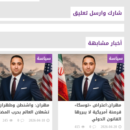
شارك وارسل تعليق
أخبار مشابهة
سياسة
سياسة
مهران:اعتراض «توسكا»
مهران: واشنطن وطهران
قرصنة أمريكية لا يبررها
تشعلان العالم بحرب المض
القانون الدولي
245
0
2026-04-18
415
0
2026-04-20