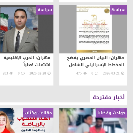
سياسة
سياسة
مهران: البيان المصري يفضح
مهران: الحرب الإقليمية
المخطط الإسرائيلي الشامل
اشتعلت فعلياً
283
0
2026-02-28
475
0
2026-03-21
أخبار مقترحة
حوادث وقضايا
مقالات وكتّاب