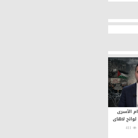
م الأسرى
لوائح لاهاى
411