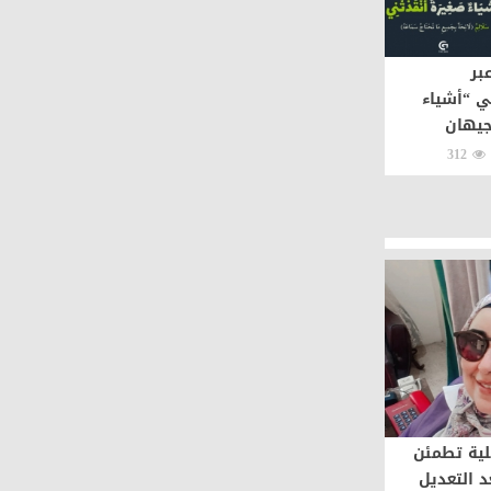
بر
ي “أشياء
جيهان
312
لية تطمئن
د التعديل