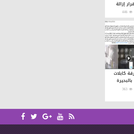
رار إزالة
446
ة كابلات
بالبحيرة
363