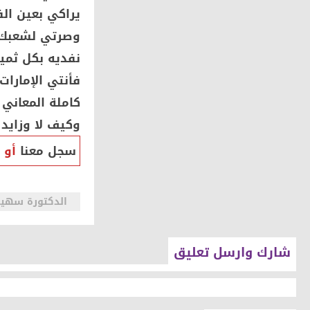
يراكي بعين ال
وصرتي لشعبك ع
نفديه بكل ثمي
فأنتي الإمارات
كاملة المعاني
وكيف لا وزايد 
سجل معنا
أو
الدكتورة سهير 
شارك وارسل تعليق