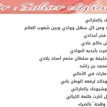
 ياإماراتي
ة ومن كل سهل ووادي وبين شعوب العالم
 فخر أجدادي
ش حاكم عادي
رت بأيديه البوادي
ليفة بو سلطان متمم أمجاد بلادي
محمد بن راشد
ارات في الأعالي
خالد لرفعه الوطن باني
شيوخك ياإماراتي
ل أنارت ظلمة الليالي
هجة ً بالضياء