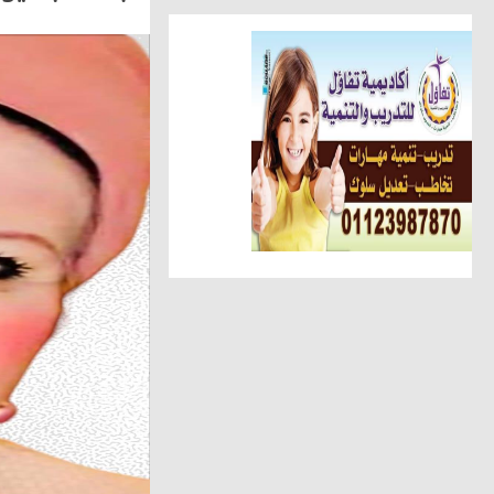
مقالات وكتّاب
سمية مدغرى علوى تكتب.. القراء
أخبار الناس
تهنئة الجريدة للاستاذ عبد السل
أهم الأخبار
الوحدة المحلية بالحامول تستعين 
حوادث وقضايا
ضبط عاطل وسيدة أثناء تعاطيهما
مقالات وكتّاب
عطوة الزقم يكتب.. عبدالهادى ح
عالم المرأة
دعاء سكين ... تنضم لشركة صن را