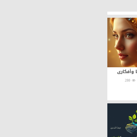
ا وأفكارى
280