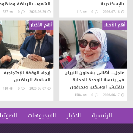
بالإسكندرية
الشعوب بالرياضة ومنظوم
الحلول لتوجيه طاقات ال
537
0
2026-06-29
113
0
2026-07-16
نحو التطور والابداع
أهم الأخبار
أهم الأخبار
عاجل... أهالى يشعلون النيران
إرجاء الوقفة الإحتجاجية
فى رئيسة الوحدة المحلية
السلمية للرياضيين
بتفتيش ابوسكين ويحرقون
410
0
2026-06-07
سيارتها اعتراضات على تنفيذ
1584
0
2026-06-17
قرار إزالة..
الرئيسية
الاخبار
الفيديوهات
الصوتيا