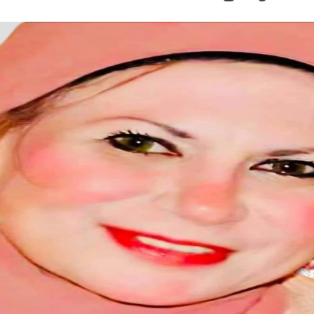
ة في الصيف رحلة عقلية في ظلال الهدوء
ام بلتاجي بمناسبة زفاف كريمته سلمي
بسيارات طوارئ المياه لتلبية احتياجات مواطني المجاز
 المخدرات بالإسكندرية
جازى الرجل الذى آمن بإن النجاح الحقيقى هو الذى ينعكس 
يز للسياحة والحج والعمرة