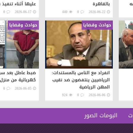
ه
بالقاهرة
عليها أثناء تنفيذ ق
شعوب
0
2026-06-17
440
0
2026-06-22
حوادث وقضايا
حوادث وقضايا
انفراد مع الناس بالمستندات:
ضبط عاطل بعد سرق
الرياضيين ينتفضون ضد نقيب
كهربائية من منزل 
المهن الرياضية
0
2026-06-05
924
0
2026-06-06
ت
البومات الصور