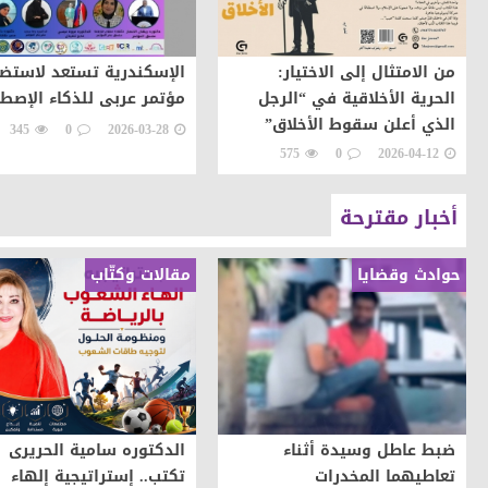
من الامتثال إلى الاختيار:
الإسكندرية تستعد لاستض
الحرية الأخلاقية في “الرجل
مؤتمر عربى للذكاء الإصط
الذي أعلن سقوط الأخلاق”
345
0
2026-03-28
للويس الأرجواني
575
0
2026-04-12
أخبار مقترحة
حوادث وقضايا
مقالات وكتّاب
ضبط عاطل وسيدة أثناء
الدكتوره سامية الحريرى
تعاطيهما المخدرات
تكتب.. إستراتيجية إلهاء