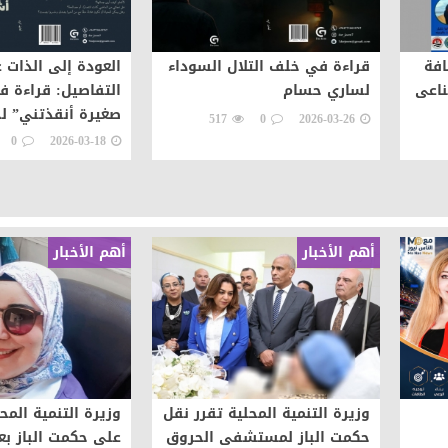
افة
قراءة في خلف التلال السوداء
العودة إلى الذات ع
ناعى
لساري حسام
التفاصيل: قراءة ف
صغيرة أنقذتني” ل
517
0
2026-03-26
الموسوي
0
2026-03-18
أهم الأخبار
أهم الأخبار
وزيرة التنمية المحلية تقرر نقل
وزيرة التنمية المح
حكمت الباز لمستشفى الحروق
على حكمت الباز بع