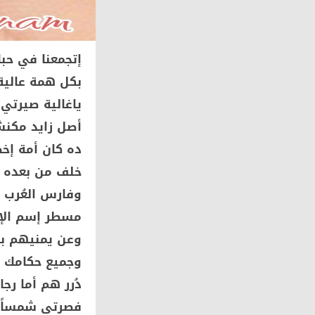
إتجمعنا في حبك
بكل همة عالي
ياغالية صيرتي
أصل زايد مكن
ده كان أمة إخض
خلف من بعده خ
وفارس العُرب 
مسطر إسم الإم
وعن يمنيهم بو
وجميع حكامك و
دُرر هم أما رجا
فصرتي شمساً و