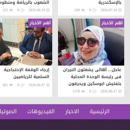
بالإسكندرية
الشعوب بالرياضة ومنظوم
الحلول لتوجيه طاقات ال
533
0
2026-06-29
109
0
2026-07-16
نحو التطور والابداع
أهم الأخبار
أهم الأخبار
عاجل... أهالى يشعلون النيران
إرجاء الوقفة الإحتجاجية
فى رئيسة الوحدة المحلية
السلمية للرياضيين
بتفتيش ابوسكين ويحرقون
405
0
2026-06-07
سيارتها اعتراضات على تنفيذ
1579
0
2026-06-17
قرار إزالة..
الرئيسية
الاخبار
الفيديوهات
الصوتيا