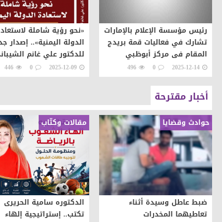
رئيس مؤسسة الإعلام بالإمارات
«نحو رؤية شاملة لاستعاد
تشارك في فعاليات قمة بريدج
الدولة اليمنية».. إصدار جد
المقام فى مركز أبوظبي
للدكتور علي غانم الشيبان
الوطني
446
0
2025-12-09
496
0
2025-12-14
أخبار مقترحة
حوادث وقضايا
مقالات وكتّاب
ضبط عاطل وسيدة أثناء
الدكتوره سامية الحريرى
تعاطيهما المخدرات
تكتب.. إستراتيجية إلهاء