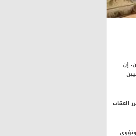
، إن
يين
ر العقاب
زة وتؤوي