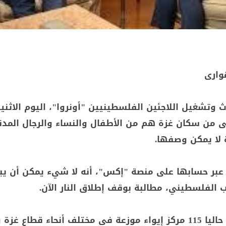
وارى
 وتشغيل اللاجئين الفلسطينيين "أونروا"، اليوم الاثنين
مى من سكان غزة هم من الأطفال والنساء والرجال المدن
 لا يمكن وصفها.
 عبر حسابها على منصة "إكس"، أنه لا شيء يمكن أن يبر
 الفلسطيني، مطالبة بوقف إطلاق النار الآن.
وتدير "أونروا" حاليا 115 مركز إيواء موزعة في مختلف أنحاء قطاع غ