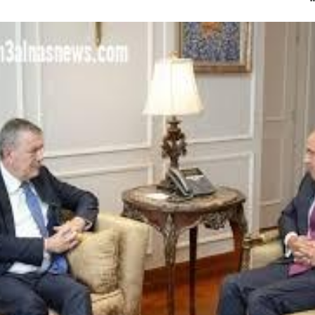
ام بلتاجي بمناسبة زفاف كريمته سلمي
بسيارات طوارئ المياه لتلبية احتياجات مواطني المجاز
 المخدرات بالإسكندرية
جازى الرجل الذى آمن بإن النجاح الحقيقى هو الذى ينعكس 
الزفاف ذكريات من زمن فات
ه فى الثانوية العامة