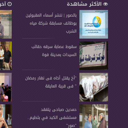
الأكثر مشاهدة
آخر
بالصور | ننشر أسماء المقبولين
بوظائف مسابقة شركة مياه
الشرب
سقوط عصابة سرقه حقائب
السيدات بمدينة فوة
"أخ يقتل أخاه فى نهار رمضان
" فى قرية العايقة
حمدين صباحى يتفقد
مستشفى الكبد في بلطيم..
"صور"