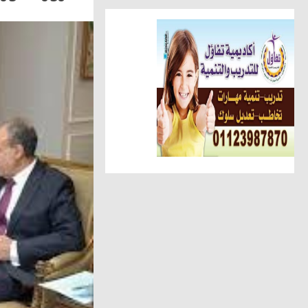
أخبار الناس
تهنئة الجريدة للاستاذ عبد السل
أهم الأخبار
الوحدة المحلية بالحامول تستعين 
حوادث وقضايا
ضبط عاطل وسيدة أثناء تعاطيهما
مقالات وكتّاب
عطوة الزقم يكتب.. عبدالهادى ح
مقالات وكتّاب
شافيه ابو سمرة تكتب: فى حفل 
أخبار الناس
شحاتة يهنئ عبد الحميد لنجاح نجل