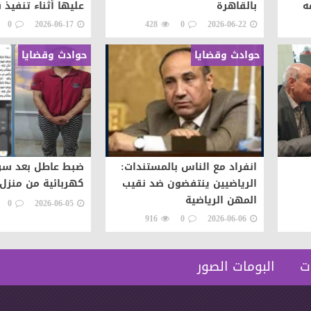
ه
بالقاهرة
عليها أثناء تنفيذ ق
شعوب
0
2026-06-17
428
0
2026-06-22
حوادث وقضايا
حوادث وقضايا
انفراد مع الناس بالمستندات:
ضبط عاطل بعد سرق
الرياضيين ينتفضون ضد نقيب
كهربائية من منزل 
المهن الرياضية
0
2026-06-05
916
0
2026-06-06
ت
البومات الصور