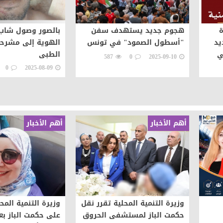
ة
هجوم جديد يستهدف سفن
بالصور وصول شاب
يد
"أسطول الصمود" في تونس
الهوية إلى مشرحة
ي
الطبى
587
0
2025-09-10
0
2025-08-09
أهم الأخبار
أهم الأخبار
وزيرة التنمية المحلية تقرر نقل
وزيرة التنمية المح
حكمت الباز لمستشفى الحروق
على حكمت الباز بع