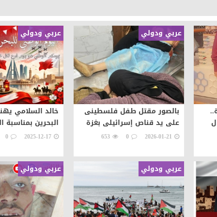
عربي ودولي
عربي ودولي
..
بالصور مقتل طفل فلسطينى
خالد السلامي يهن
ل
على يد قناص إسرائيلى بغزة
البحرين بمناسبة ا
0
2025-12-17
653
0
2026-01-21
عربي ودولي
عربي ودولي