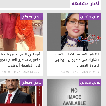
أخبار مشابهة
عربي ودولي
عربي ودولي
الغنام للاستشارات الإعلامية
أبوظبي التى تنبض بالحياة
تشارك في مهرجان أبوظبي
دكتورة سهير الغنام تتجو
لريادة الأعمال
في العاصمة أبوظبي
421
0
2026-03-23
439
0
2026-04-24
عربي ودولي
عربي ودولي