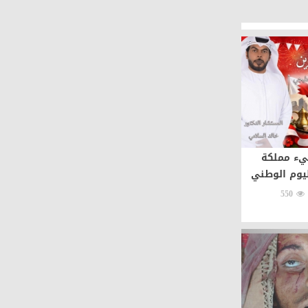
يء مملكة
ليوم الوطني
550