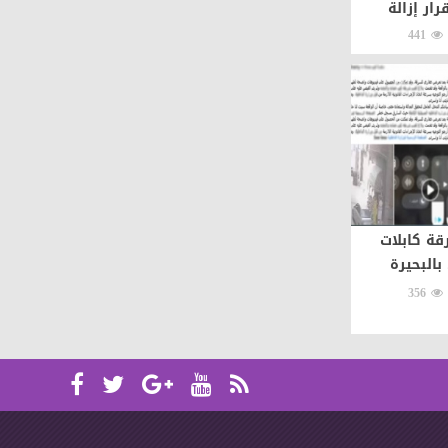
رار إزالة
441
ة كابلات
بالبحيرة
356