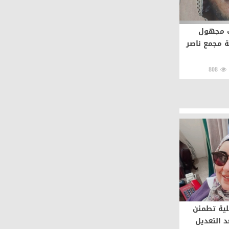
 مجهول
 مجمع ناصر
808
لية تطمئن
د التعديل