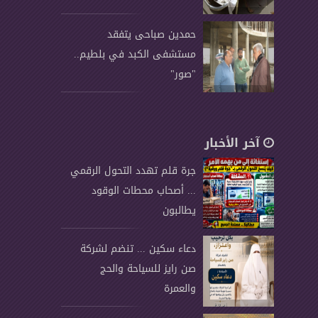
حمدين صباحى يتفقد
مستشفى الكبد في بلطيم..
"صور"
آخر الأخبار
جرة قلم تهدد التحول الرقمي
... أصحاب محطات الوقود
يطالبون
دعاء سكين ... تنضم لشركة
صن رايز للسياحة والحج
والعمرة