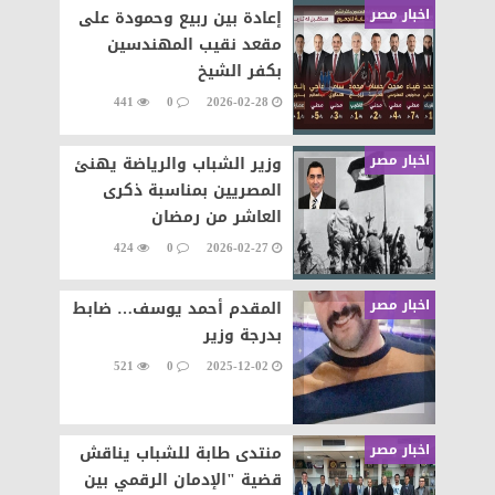
اخبار مصر
إعادة بين ربيع وحمودة على
مقعد نقيب المهندسين
بكفر الشيخ
441
0
2026-02-28
اخبار مصر
وزير الشباب والرياضة يهنئ
المصريين بمناسبة ذكرى
العاشر من رمضان
424
0
2026-02-27
اخبار مصر
المقدم أحمد يوسف… ضابط
بدرجة وزير
521
0
2025-12-02
اخبار مصر
منتدى طابة للشباب يناقش
قضية "الإدمان الرقمي بين