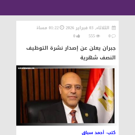
الثلاثاء, 03 فبراير 2026
01:22 مساءً
0
555
0
جبران يعلن عن إصدار نشرة التوظيف
النصف شهرية
كتب- أحمد سباق