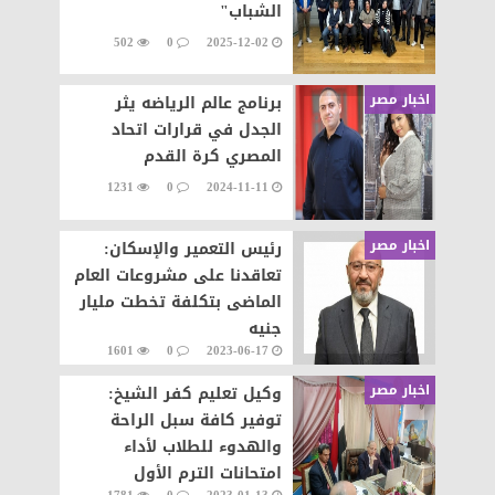
الشباب"
502
0
2025-12-02
اخبار مصر
برنامج عالم الرياضه يثر
الجدل في قرارات اتحاد
المصري كرة القدم
1231
0
2024-11-11
اخبار مصر
رئيس التعمير والإسكان:
تعاقدنا على مشروعات العام
الماضى بتكلفة تخطت مليار
جنيه
1601
0
2023-06-17
اخبار مصر
وكيل تعليم كفر الشيخ:
توفير كافة سبل الراحة
والهدوء للطلاب لأداء
امتحانات الترم الأول