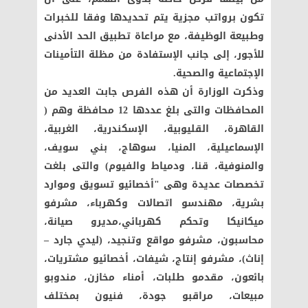
تكون برواتب مجزية يتم تحديدها وفقا للخبرات
وطبيعة الوظيفة، مع مراعاة تطبيق الحد الأدنى
للأجور، إلى جانب الإستفادة من مظلة التأمينات
الإجتماعية والصحية.
وذكرت الوزارة أن هذه الفرص جابت العديد من
المحافظات والتى بلغ عددها 12 محافظة وهم (
القاهرة، القليوبية، الإسكندرية، الغربية،
الإسماعيلية، المنيا، سوهاج، بني سويف،
والمنوفية، قنا، ودمياط والفيوم) والتى بلغت
تخصصات عديدة وهى "أخصائيو تسويق وموارد
بشرية، مهندسو اتصالات وكهرباء، مشرفو
ميكانيكا وتحكم كهربائي،مديرو صيانة،
محاسبون، مشرفو مواقع وتنجيد، (ليدي جارد –
إناث)، مشرفو إنتاج، شيفات، أخصائيو مشتريات،
بائعون، مقدمو طلبات، أمناء مخازن، مندوبو
مبيعات، مراقبو جودة، فنيون بمختلف