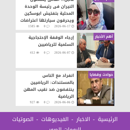
النيران فى رئيسة الوحدة
المحلية بتفتيش ابوسكين
ويحرقون سيارتها اعتراضات
1585
0
2026-06-17
على تنفيذ قرار إزالة..
أهم الأخبار
إرجاء الوقفة الإحتجاجية
السلمية للرياضيين
412
0
2026-06-07
حوادث وقضايا
انفراد مع الناس
بالمستندات: الرياضيين
ينتفضون ضد نقيب المهن
الرياضية
927
0
2026-06-06
الرئيسية
الاخبار
الفيديوهات
الصوتيات
البومات الصور