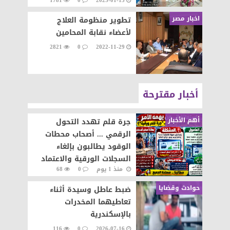
1781
0
2023-01-13
اخبار مصر
تطوير منظومة العلاج
لأعضاء نقابة المحامين
2821
0
2022-11-29
أخبار مقترحة
أهم الأخبار
جرة قلم تهدد التحول
الرقمي ... أصحاب محطات
الوقود يطالبون بإلغاء
السجلات الورقية والاعتماد
منذ 1 يوم
0
68
على المنظومة الإلكترونية
حوادث وقضايا
ضبط عاطل وسيدة أثناء
تعاطيهما المخدرات
بالإسكندرية
116
0
2026-07-16