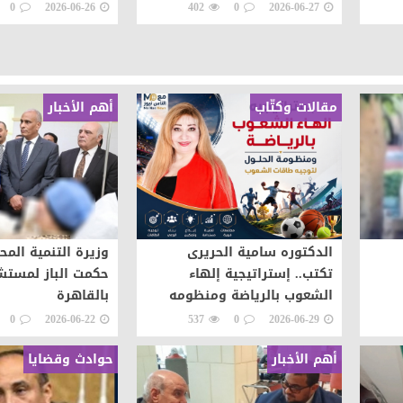
بالشفاء
0
2026-06-26
402
0
2026-06-27
مقالات وكتّاب
أهم الأخبار
الدكتوره سامية الحريرى
وزيرة التنمية المح
تكتب.. إستراتيجية إلهاء
حكمت الباز لمست
الشعوب بالرياضة ومنظومه
بالقاهرة
الحلول لتوجيه طاقات الشعوب
0
2026-06-22
537
0
2026-06-29
نحو التطور والابداع
أهم الأخبار
حوادث وقضايا