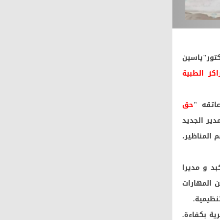
كتور"ياسين
اكز الطبية
اتقه "
حق
ير الجديد
 المناظير،
د و مديرا
 المهارات
نظيمية.
ية بكفاءة.