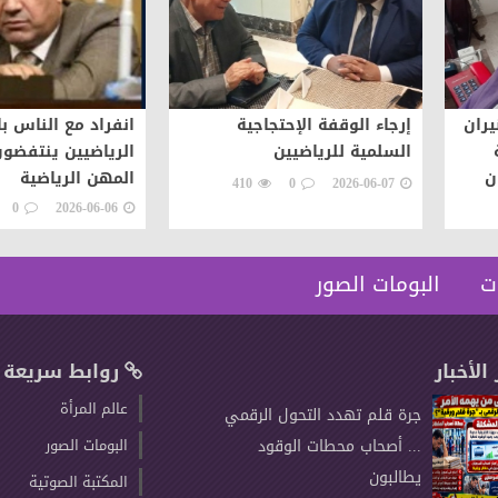
يران
إرجاء الوقفة الإحتجاجية
انفراد مع الناس ب
السلمية للرياضيين
الرياضيين ينتفضو
ن
المهن الرياضية
410
0
2026-06-07
فيذ
0
2026-06-06
ت
البومات الصور
 الأخبار
روابط سريعة
عالم المرأة
جرة قلم تهدد التحول الرقمي
... أصحاب محطات الوقود
البومات الصور
يطالبون
المكتبة الصوتية