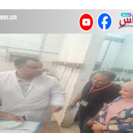
 محارب
ة في الصيف رحلة عقلية في ظلال الهدوء
ام بلتاجي بمناسبة زفاف كريمته سلمي
بسيارات طوارئ المياه لتلبية احتياجات مواطني المجاز
 المخدرات بالإسكندرية
أصحاب محطات الوقود يطالبون بإلغاء السجلات الورقية والا