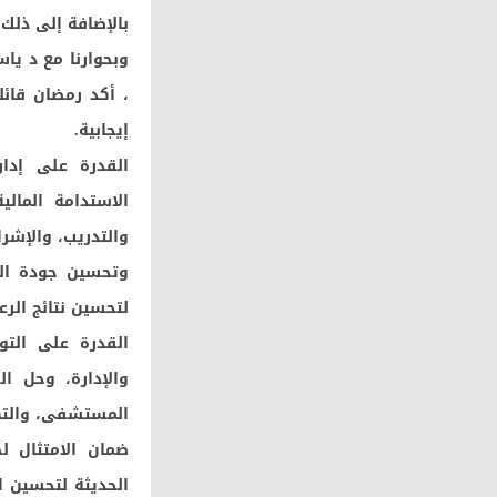
بالإضافة إلى ذلك
وبحوارنا مع د يا
، أكد رمضان قائل
إيجابية.
القدرة على إدار
الاستدامة المال
والتدريب، والإش
وتحسين جودة الرع
لتحسين نتائج الر
القدرة على الت
والإدارة، وحل ا
المستشفى، والتكي
ضمان الامتثال لج
الحديثة لتحسين ا