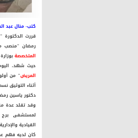
كتب- منال عبد ال
قررت الدكتورة "م
رمضان "منصب مدي
المتخصصة
بوزارة 
حيث شهد، اليوم،
المريض
" من أولو
أثناء التوثيق نس
دكتور ياسين رمضان
وقد تقلد عدة من
لمستشفى برج ال
القيادية والإداري
كان لديه فهم عميق