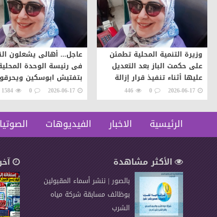
وزيرة التنمية المحلية تطمئن
عاجل... أهالى يشعلون الن
على حكمت الباز بعد التعديل
فى رئيسة الوحدة المحلية
عليها أثناء تنفيذ قرار إزالة
بتفتيش ابوسكين ويحرقو
سيارتها اعتراضات على تن
1584
0
2026-06-17
446
0
2026-06-17
قرار إزالة..
الرئيسية
الاخبار
الفيديوهات
الصوتيا
الأكثر مشاهدة
آخر
بالصور | ننشر أسماء المقبولين
بوظائف مسابقة شركة مياه
الشرب