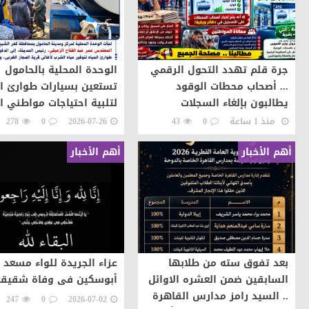
جرة قلم تهدد التحول الرقمي
الوحدة المحلية بالحامول
... أصحاب محطات الوقود
تستعين بسيارات طوارئ ال
يطالبون بإلغاء السجلات
لتلبية احتياجات مواطني ال
الورقية والاعتماد على
منذ 1 ساعة
0
43
2026-07-26
0
278
المنظومة الإلكترونية
أهم الأخبار
أهم الأخبار
بعد تفوق سته من طلابها
عزاء الجريدة للواء مسعد
السابقين ضمن العشره الاوائل
أبوسكين فى وفاة شقيقة
.. السيد رامز مدارس القاهرة
247
0
2026-07-02