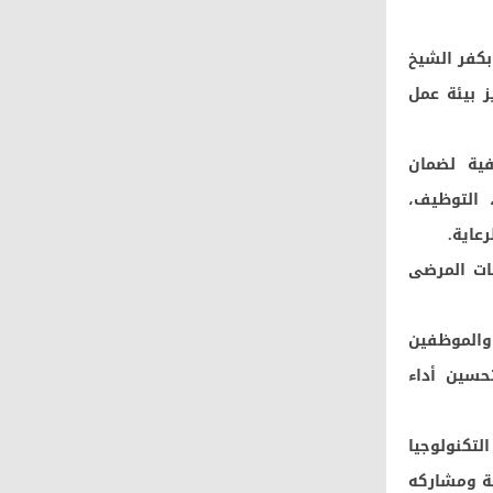
بكفر الشيخ
ز بيئة عمل
فية لضمان
 التوظيف،
عاية.
نات المرضى
والموظفين
حسين أداء
لتكنولوجيا
ية ومشاركه