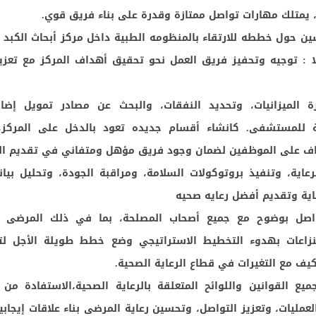
، يمتلك مهارات تواصل ممتازة وقدرة على بناء فريق قوي.
سين حول خططه للارتقاء بالمنظومه الطبية داخل مركز أبحاث الكبد 
ا : توجيه وتحفيز فريق العمل نحو تحقيق أهداف المركز مع تعزي
ة الميزانيات، وتحديد النفقات، والبحث عن مصادر تمويل إضا
ية للمستشفى. كانشاء أقسام جديده تعود بالدخل على المركز،
راف على الموظفين لضمان وجود فريق مؤهل ومتفاني في تقديم الر
اية، وتنفيذ بروتوكولات السلامة، ومراقبة الجودة، وتحليل بيا
عاية وتقديم أفضل رعايه صحيه
واصل بوضوح مع جميع أصحاب المصلحة، بما في ذلك المرضى 
لنزاعات بهدوء التخطيط الاستراتيجي وضع خطط طويلة الأجل لت
ف مع التغيرات في قطاع الرعاية الصحية.
ميع القوانين واللوائح المتعلقة بالرعاية الصحية،الاستفادة من ا
لعمليات، وتعزيز التواصل، وتحسين رعاية المرضى بناء علاقات إيجاب