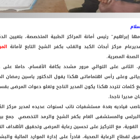
سلام
ها إبراهيم" رئيس أمانة المراكز الطبية المتخصصة، بتعيين الد
رعام مركز أبحاث الكبد والقلب بكفر الشيخ التابع لأمانة
المر
الصحة المصرية.
 الثانى على التوالي مرور مشدد بكافة الأقسام، حاملا على ع
ياتى وعلى رأس اهتماماتى هكذا يقول الدكتور ياسين رمضان المد
مع كلمات تتردد هكذا يكون المدير الناجح وتعلو دعوات المرضى بقسم
 مديرا ناجحا.
اصب قياديه بعدة مستشفيات نائب لسنوات عديده لمدير مركز الكب
برلس والمستشفى العام بكفر الشيخ والرمد التخصصي جمع بين
ة القوية، مع التركيز على تحسين رعاية المرضى وتحقيق الأهداف الت
 لقطاع الرعاية الصحية، قادراً على إدارة الموارد المالية والبشر