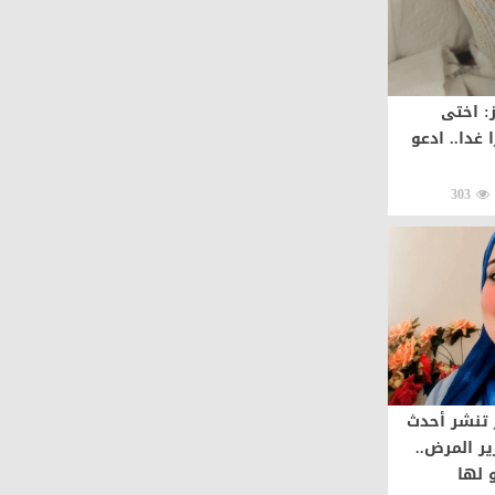
: اختى
غدا.. ادعو
303
 تنشر أحدث
ر المرض..
 لها