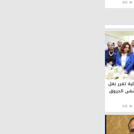
468
لية تقرر نقل
شفى الحروق
440