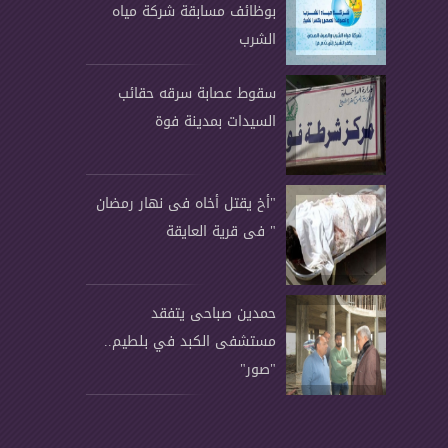
بوظائف مسابقة شركة مياه
الشرب
سقوط عصابة سرقه حقائب
السيدات بمدينة فوة
"أخ يقتل أخاه فى نهار رمضان
" فى قرية العايقة
حمدين صباحى يتفقد
مستشفى الكبد في بلطيم..
"صور"