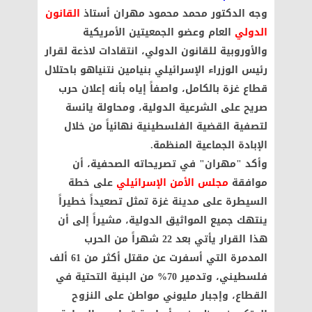
وجه الدكتور محمد محمود مهران أستاذ
القانون
الدولي
العام وعضو الجمعيتين الأمريكية
والأوروبية للقانون الدولي، انتقادات لاذعة لقرار
رئيس الوزراء الإسرائيلي بنيامين نتنياهو باحتلال
قطاع غزة بالكامل، واصفاً إياه بأنه إعلان حرب
صريح على الشرعية الدولية، ومحاولة يائسة
لتصفية القضية الفلسطينية نهائياً من خلال
الإبادة الجماعية المنظمة
.
وأكد "مهران" في تصريحاته الصحفية، أن
موافقة
مجلس الأمن الإسرائيلي
على خطة
السيطرة على مدينة غزة تمثل تصعيداً خطيراً
ينتهك جميع المواثيق الدولية، مشيراً إلى أن
هذا القرار يأتي بعد 22 شهراً من الحرب
المدمرة التي أسفرت عن مقتل أكثر من 61 ألف
فلسطيني، وتدمير 70% من البنية التحتية في
القطاع، وإجبار مليوني مواطن على النزوح