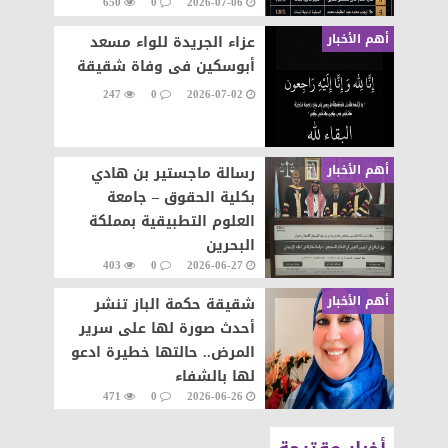
650
0
2026-07-06
وإنجازٌ يتواصل
أهم الأخبار
عزاء الجريدة للواء مسعد
أبوسكين فى وفاة شقيقة
247
0
2026-07-02
أهم الأخبار
رسالة ماجستير بن هادي
بكلية الحقوق – جامعة
العلوم التطبيقية بمملكة
البحرين
403
0
2026-06-27
أهم الأخبار
شقيقة حكمة الباز تنشر
أحدث صورة لها على سرير
المرض.. حالتها خطيرة ادعو
لها بالشفاء
471
0
2026-06-26