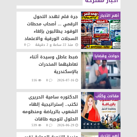
أخبار مقترحة
أهم الأخبار
جرة قلم تهدد التحول
الرقمي ... أصحاب محطات
الوقود يطالبون بإلغاء
السجلات الورقية والاعتماد
منذ 22 ساعة و 2 دقيقة
0
على المنظومة الإلكترونية
64
حوادث وقضايا
ضبط عاطل وسيدة أثناء
تعاطيهما المخدرات
بالإسكندرية
116
0
2026-07-16
مقالات وكتّاب
الدكتوره سامية الحريرى
تكتب.. إستراتيجية إلهاء
الشعوب بالرياضة ومنظومه
الحلول لتوجيه طاقات
539
0
2026-06-29
الشعوب نحو التطور والابداع
أهم الأخبار