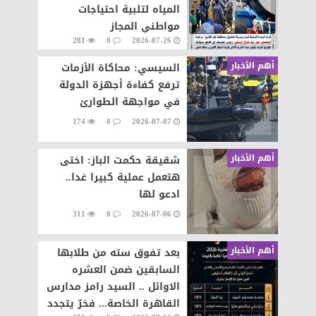
المياه لتلبية احتياجات
مواطني المجاز
281
0
2026-07-26
أهم الأخبار
السيسي: محاكاة الأزمات
ترفع كفاءة أجهزة الدولة
في مواجهة الطوارئ
174
0
2026-07-07
أهم الأخبار
شقيقة حكمت الباز: اختى
هتعمل عملية كبيرا غدا..
ادعو لها
311
0
2026-07-06
أهم الأخبار
بعد تفوق سته من طلابها
السابقين ضمن العشره
الاوائل .. السيد رامز مدارس
القاهرة الخاصة... فخرٌ يتجدد