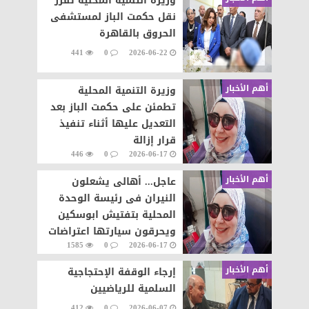
وزيرة التنمية المحلية تقرر
نقل حكمت الباز لمستشفى
الحروق بالقاهرة
441
0
2026-06-22
أهم الأخبار
وزيرة التنمية المحلية
تطمئن على حكمت الباز بعد
التعديل عليها أثناء تنفيذ
قرار إزالة
446
0
2026-06-17
أهم الأخبار
عاجل... أهالى يشعلون
النيران فى رئيسة الوحدة
المحلية بتفتيش ابوسكين
ويحرقون سيارتها اعتراضات
1585
0
2026-06-17
على تنفيذ قرار إزالة..
أهم الأخبار
إرجاء الوقفة الإحتجاجية
السلمية للرياضيين
412
0
2026-06-07