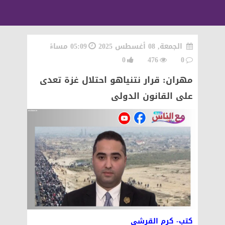
الجمعة, 08 أغسطس 2025
05:09 مساءً
0
476
0
مهران: قرار نتنياهو احتلال غزة تعدى
على القانون الدولى
كتب- كرم القرشى