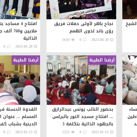
لشيخ
نجاح باهر لأولى حفلات فريق
رؤى باند لذوى الهمم
ملايين و60
الذاتية
1610
0
2023-08-30
0
2023-01-20
أرضنا الطيبة
أرضنا الطيبة
ساء
بحضور النائب يونس عبدالرازق
القدوة الحسنة في
اطين
... افتتاح مسجد النور بالبرلس
المسلم ... عنوان ا
د
بالجهود الذاتية بتكلفة 3
الدينية بشباب كفر
مليون
0
2023-01-13
1523
0
2023-01-13