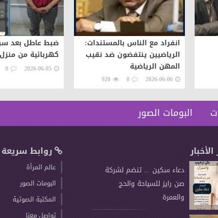
انفراد مع الناس بالمستندات:
ضبط عاطل بعد سرق
الرياضيين ينتفضون ضد نقيب
كهربائية من منزل 
المهن الرياضية
0
2026-06-05
920
0
2026-06-06
ت
البومات الصور
 الأخبار
روابط سريعة
عالم المرأة
دعاء سكين ... تنضم لشركة
صن رايز للسياحة والحج
البومات الصور
والعمرة
المكتبة الصوتية
تواصل معنا