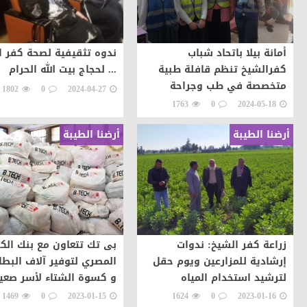
أمانة بيلا باتحاد شباب
ندوه تثقيفية لصحة كفر ا
كفرالشيخ تنظم قافلة طبية
... لحجاج بيت الله الحرام
متخصصة في طب وجراحة
1802
0
2024-04-27
العيون
1763
0
2024-05-18
أرضنا الطيبة
أرضنا الطيبة
زراعة كفر الشيخ: ندوات
بى تك تتعاون مع بنك الك
إرشادية للمزارعين ويوم حقل
المصري لتوفير آلاف البط
لترشيد استخدام المياه
و كسوة الشتاء لأسر صعي
مصر
1469
0
2023-01-15
1624
0
2023-01-16