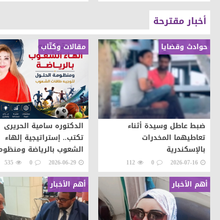
أخبار مقترحة
حوادث وقضايا
مقالات وكتّاب
ضبط عاطل وسيدة أثناء
الدكتوره سامية الحريرى
تعاطيهما المخدرات
تكتب.. إستراتيجية إلهاء
بالإسكندرية
الشعوب بالرياضة ومنظوم
الحلول لتوجيه طاقات ال
535
0
2026-06-29
112
0
2026-07-16
نحو التطور والابداع
أهم الأخبار
أهم الأخبار