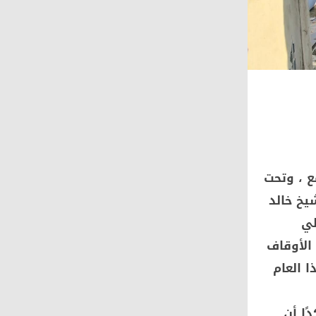
ع ، وتحت
يخ خالد
طي
الأوقاف
ا العام
ًا أن