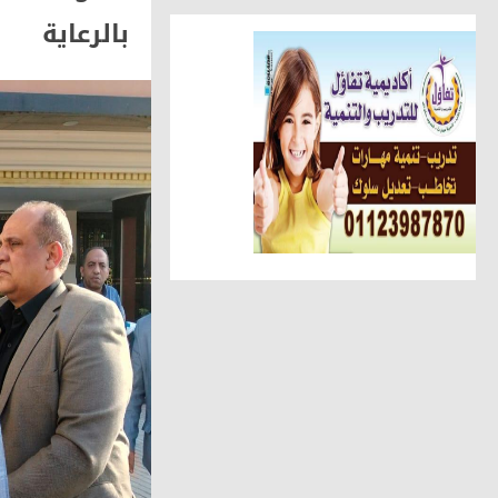
بالرعاية
مقالات وكتّاب
سمية مدغرى علوى تكتب.. القراء
أخبار الناس
تهنئة الجريدة للاستاذ عبد السل
أهم الأخبار
الوحدة المحلية بالحامول تستعين 
حوادث وقضايا
ضبط عاطل وسيدة أثناء تعاطيهما
مقالات وكتّاب
عطوة الزقم يكتب.. عبدالهادى ح
عالم المرأة
دعاء سكين ... تنضم لشركة صن را