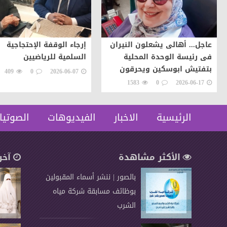
عاجل... أهالى يشعلون النيران
إرجاء الوقفة الإحتجاجية
فى رئيسة الوحدة المحلية
السلمية للرياضيين
بتفتيش ابوسكين ويحرقون
409
0
2026-06-07
سيارتها اعتراضات على تنفيذ
1583
0
2026-06-17
قرار إزالة..
الرئيسية
الاخبار
الفيديوهات
الصوتيا
الأكثر مشاهدة
آخر
بالصور | ننشر أسماء المقبولين
بوظائف مسابقة شركة مياه
الشرب