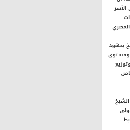
 الأسر
ات
لمصري .
يخ بجهود
 ومستوى
توزيع
امن
الشيخ
أولى
بط