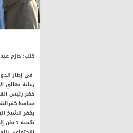
كتب: حازم عبد
في إطار الدور
رعاية معالي ال
خضر رئيس القطا
محافظ كفرالشي
بكفر الشيخ الي
بكمية ٢
الاجتماعي بالم