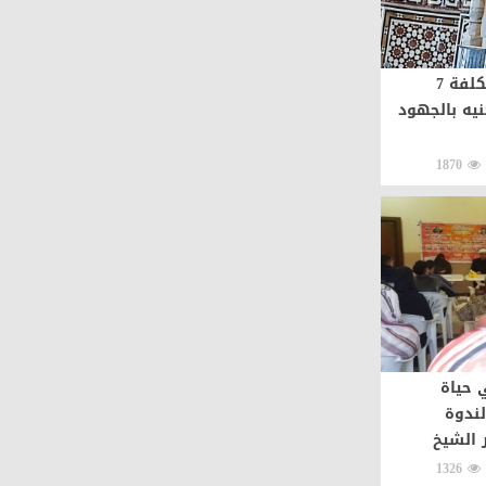
افتتاح 4 مساجد بتكلفة 7
7 ألف جنيه بالجهود
1870
 حياة
لندوة
 الشيخ
1326