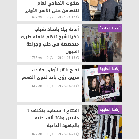
صكوك الأضاحي لعام
للتضامن على الأسر الأولى
807
0
2025-06-17
بالرعاية
أرضنا الطيبة
أمانة بيلا باتحاد شباب
كفرالشيخ تنظم قافلة طبية
متخصصة في طب وجراحة
العيون
1765
0
2024-05-18
أرضنا الطيبة
نجاح باهر لأولى حفلات
فريق رؤى باند لذوى الهمم
1612
0
2023-08-30
أرضنا الطيبة
افتتاح 4 مساجد بتكلفة 7
ملايين و760 ألف جنيه
بالجهود الذاتية
1872
0
2023-01-20