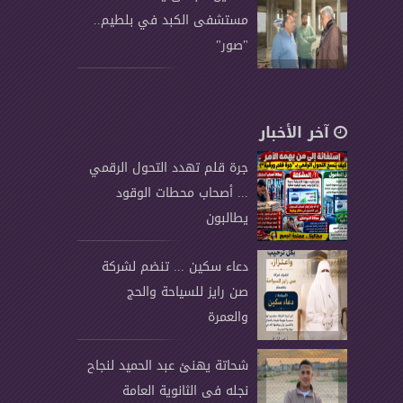
مستشفى الكبد في بلطيم..
"صور"
آخر الأخبار
جرة قلم تهدد التحول الرقمي
... أصحاب محطات الوقود
يطالبون
دعاء سكين ... تنضم لشركة
صن رايز للسياحة والحج
والعمرة
شحاتة يهنئ عبد الحميد لنجاح
نجله فى الثانوية العامة