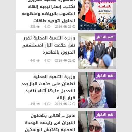
تكتب.. إستراتيجية إلهاء
الشعوب بالرياضة ومنظومه
الحلول لتوجيه طاقات
538
0
2026-06-29
الشعوب نحو التطور والابداع
أهم الأخبار
وزيرة التنمية المحلية تقرر
نقل حكمت الباز لمستشفى
الحروق بالقاهرة
440
0
2026-06-22
أهم الأخبار
وزيرة التنمية المحلية
تطمئن على حكمت الباز بعد
التعديل عليها أثناء تنفيذ
قرار إزالة
446
0
2026-06-17
أهم الأخبار
عاجل... أهالى يشعلون
النيران فى رئيسة الوحدة
المحلية بتفتيش ابوسكين