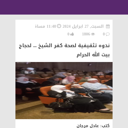
السبت, 27 ابرايل 2024
11:48 مساءً
0
1806
0
ندوه تثقيفية لصحة كفر الشيخ ... لحجاج
بيت الله الحرام
كتب: عادل مرجان