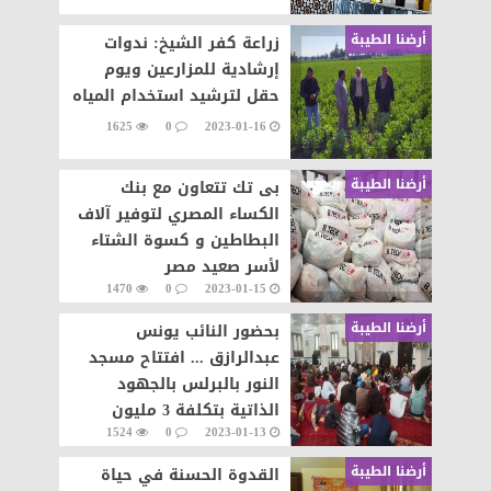
أرضنا الطيبة
زراعة كفر الشيخ: ندوات
إرشادية للمزارعين ويوم
حقل لترشيد استخدام المياه
1625
0
2023-01-16
أرضنا الطيبة
بى تك تتعاون مع بنك
الكساء المصري لتوفير آلاف
البطاطين و كسوة الشتاء
لأسر صعيد مصر
1470
0
2023-01-15
أرضنا الطيبة
بحضور النائب يونس
عبدالرازق ... افتتاح مسجد
النور بالبرلس بالجهود
الذاتية بتكلفة 3 مليون
1524
0
2023-01-13
أرضنا الطيبة
القدوة الحسنة في حياة