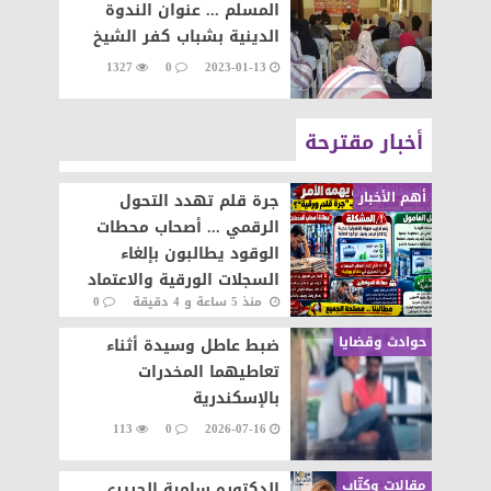
المسلم ... عنوان الندوة
الدينية بشباب كفر الشيخ
1327
0
2023-01-13
أخبار مقترحة
أهم الأخبار
جرة قلم تهدد التحول
الرقمي ... أصحاب محطات
الوقود يطالبون بإلغاء
السجلات الورقية والاعتماد
منذ 5 ساعة و 4 دقيقة
0
على المنظومة الإلكترونية
52
حوادث وقضايا
ضبط عاطل وسيدة أثناء
تعاطيهما المخدرات
بالإسكندرية
113
0
2026-07-16
مقالات وكتّاب
الدكتوره سامية الحريرى