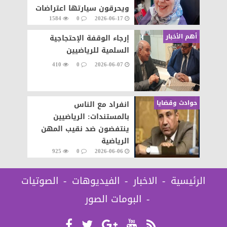
ويحرقون سيارتها اعتراضات
1584
0
2026-06-17
على تنفيذ قرار إزالة..
أهم الأخبار
إرجاء الوقفة الإحتجاجية
السلمية للرياضيين
410
0
2026-06-07
حوادث وقضايا
انفراد مع الناس
بالمستندات: الرياضيين
ينتفضون ضد نقيب المهن
الرياضية
925
0
2026-06-06
الرئيسية
الاخبار
الفيديوهات
الصوتيات
البومات الصور