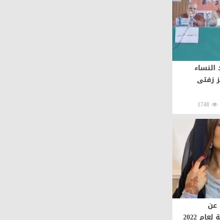
النساء
ز زفتى
1748
عن
ام 2022