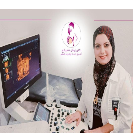
ام بلتاجي بمناسبة زفاف كريمته سلمي
بسيارات طوارئ المياه لتلبية احتياجات مواطني المجاز
 المخدرات بالإسكندرية
جازى الرجل الذى آمن بإن النجاح الحقيقى هو الذى ينعكس 
الزفاف ذكريات من زمن فات
ه فى الثانوية العامة