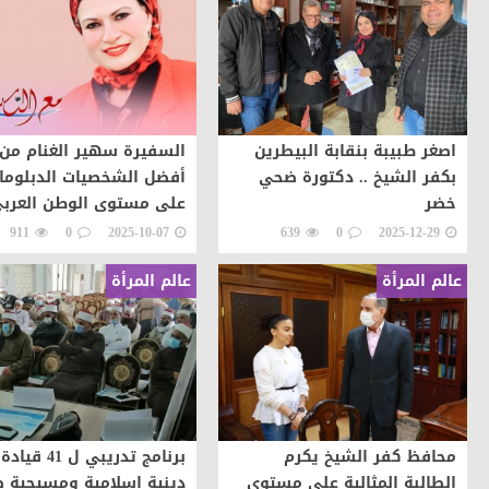
اصغر طبيبة بنقابة البيطرين
السفيرة سهير الغنام من
بكفر الشيخ .. دكتورة ضحي
أفضل الشخصيات الدبلوما
خضر
على مستوى الوطن العرب
لعام 2025
911
0
2025-10-07
639
0
2025-12-29
عالم المرأة
عالم المرأة
محافظ كفر الشيخ يكرم
برنامج تدريبي ل 41 قيادة
الطالبة المثالية على مستوى
دينية إسلامية ومسيحية 