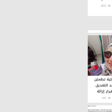
2031
لية تطمئن
د التعديل
رار إزالة
441