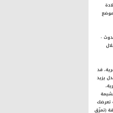
ادة
موضع
حدوث -
لال
رية، قد
دل يزيد
ية،
مشيمة
ة تعرضك
ة (تمزّق