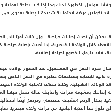
فقًا لعوامل الخطورة لديكِ وما إذا كنتِ بحاجة لعملية ول
 قد تكونين عرضة لاحتمالية شديدة للإصابة بعدوى في 
ة. يمكن أن تحدث إصابات جراحية - وإن كانت أمرًا نادر ال
لأمعاء خلال الولادة القيصرية. إذا أصبتِ بإصابة جراحية خ
ية، فقد يلزمكِ الخضوع لجراحة إضافية.
خلال فترة الحمل في المستقبل. بعد الخضوع لولادة قيص
 عالية للإصابة بمضاعفات خطيرة في الحمل اللاحق بمع
عد الولادة المهبلية. وكلما خضعتِ لعملية الولادة القيصر
ية إصابتك بمشيمة منزاحة وإصابتك بحالة تتصل فيها ال
ية بجدار الرحم (مشيمة ملتصقة). وترتفع أيضًا احتمالي
لى طول خط الندبة الباقية من جراحة ولادة قيصرية سابق