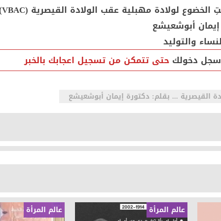
تِ الخضوع لولادة مهبلية عقب الولادة القيصرية (VBAC)
 إيمان أبوشعيشع
اء والتوليد
سجل دخولك
حتى تتمكن من تسجيل اعجابك بالخبر
ة القيصرية ... بقلم: دكتورة إيمان أبوشعيشع
عالم المرأة
عالم المرأة