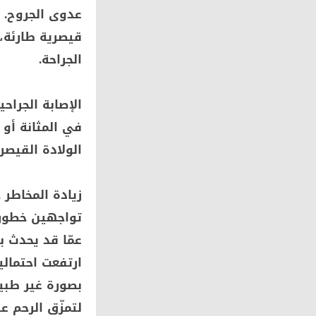
عدوى الجروح. و
قيصرية طارئة،
الجراحة.
الإصابة الجراحي
في المثانة أو ا
الولادة القيصر
زيادة المخاطر 
تواجهين خطورة
عمّا قد يحدث ب
ارتفعت احتمال
بصورة غير طبيع
لتمزّق الرحم ع