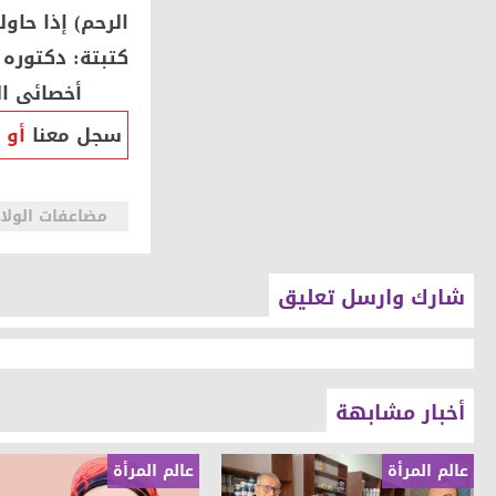
الرحم) إذا حاول
كتبتة: دكتوره
أخصائى النس
سجل معنا
أو
مضاعفات الولاد
شارك وارسل تعليق
أخبار مشابهة
عالم المرأة
عالم المرأة