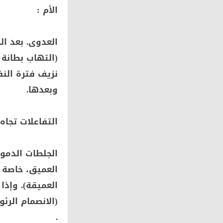
الأم :
العدوى. بعد ال
(التهاب بطانة ا
نزيف فترة النف
وبعدها.
التفاعلات تجاه
الجلطات الدموي
العميق، خاصة 
العميقة). وإذا
(الانصمام الرئ
.