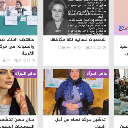
شخصيات نسائية لها مكانتها
مناهضة العنف ضد 
سية
والفتيات، فى مرك
1960
0
2023-01-26
ي
الغربية
0
2022-12-13
عالم المرأة
عالم المرأة
تدشين حركة نساء من أجل
حنان حسن تكشف 
ضمن
المناخ
التصميمات الشتوية لع