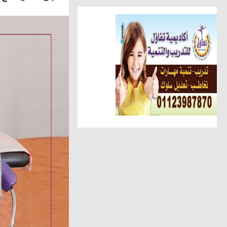
أخبار الناس
تهنئة الجريدة للاستاذ عبد السل
أهم الأخبار
الوحدة المحلية بالحامول تستعين 
حوادث وقضايا
ضبط عاطل وسيدة أثناء تعاطيهما
مقالات وكتّاب
عطوة الزقم يكتب.. عبدالهادى ح
مقالات وكتّاب
شافيه ابو سمرة تكتب: فى حفل 
أخبار الناس
شحاتة يهنئ عبد الحميد لنجاح نجل