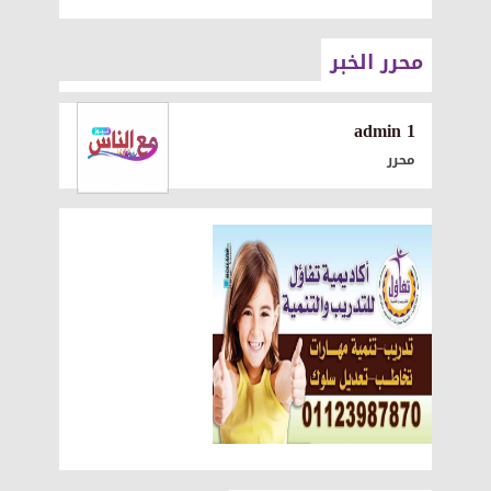
محرر الخبر
1 admin
محرر