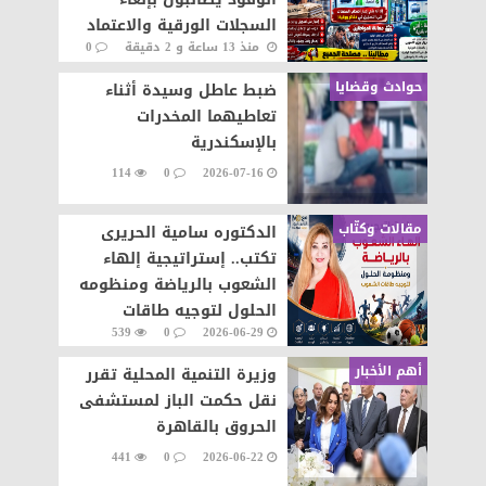
السجلات الورقية والاعتماد
منذ 13 ساعة و 2 دقيقة
0
على المنظومة الإلكترونية
61
حوادث وقضايا
ضبط عاطل وسيدة أثناء
تعاطيهما المخدرات
بالإسكندرية
114
0
2026-07-16
مقالات وكتّاب
الدكتوره سامية الحريرى
تكتب.. إستراتيجية إلهاء
الشعوب بالرياضة ومنظومه
الحلول لتوجيه طاقات
539
0
2026-06-29
الشعوب نحو التطور والابداع
أهم الأخبار
وزيرة التنمية المحلية تقرر
نقل حكمت الباز لمستشفى
الحروق بالقاهرة
441
0
2026-06-22