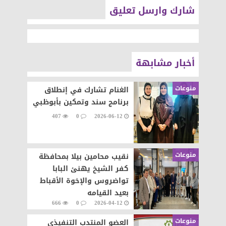
شارك وارسل تعليق
أخبار مشابهة
منوعات
الغنام تشارك في إنطلاق
برنامج سند وتمكين بأبوظبي
407
0
2026-06-12
منوعات
نقيب محامين بيلا بمحافظة
كفر الشيخ يهنئ البابا
تواضروس والإخوة الأقباط
بعيد القيامه
666
0
2026-04-12
منوعات
العضو المنتدب التنفيذي