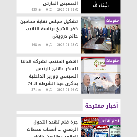
الحسينى الحارتى
435
0
2026-01-31
منوعات
تشكيل مجلس نقابة محامين
كفر الشيخ برئاسة النقيب
حاتم درويش
468
0
2026-01-28
منوعات
العضو المنتدب لشركة الدلتا
للسكر يهنئ الرئيس
السيسي ووزير الداخلية
بذكرى عيد الشرطة الـ 74
371
0
2026-01-26
أخبار مقترحة
أهم الأخبار
جرة قلم تهدد التحول
الرقمي ... أصحاب محطات
الوقود يطالبون بإلغاء