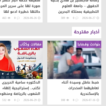
رسالة ماجستير بن هادي بكلية
شقيقة حكمة الباز تنشر 
الحقوق – جامعة العلوم
صورة لها على سرير المر
التطبيقية بمملكة البحرين
حالتها خطيرة ادعو لها
بالشفاء
463
0
2026-06-26
389
0
2026-06-27
أخبار مقترحة
حوادث وقضايا
مقالات وكتّاب
ضبط عاطل وسيدة أثناء
الدكتوره سامية الحريرى
تعاطيهما المخدرات
تكتب.. إستراتيجية إلهاء
بالإسكندرية
الشعوب بالرياضة ومنظوم
الحلول لتوجيه طاقات ال
532
0
2026-06-29
108
0
2026-07-16
نحو التطور والابداع