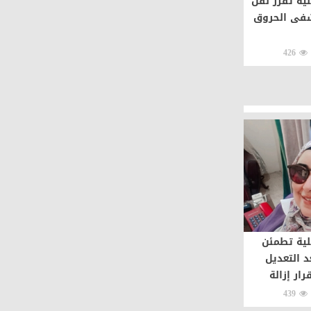
لية تقرر نقل
شفى الحروق
426
لية تطمئن
د التعديل
رار إزالة
439