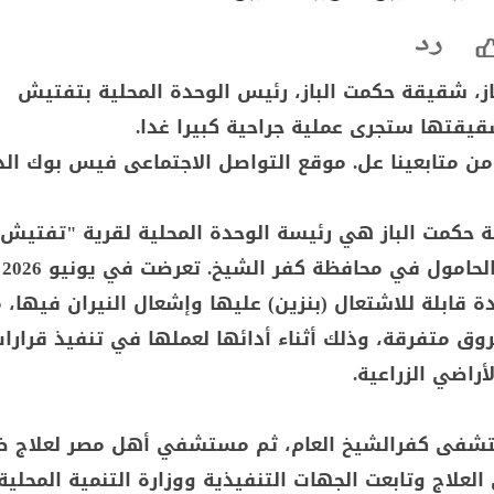
از، شقيقة حكمت الباز، رئيس الوحدة المحلية بتفتيش
يقتها ستجرى عملية جراحية كبيرا غدا.
من متابعينا عل. موقع التواصل الاجتماعى فيس بوك الد
 حكمت الباز هي رئيسة الوحدة المحلية لقرية "تفتيش 
سك
قابلة للاشتعال (بنزين) عليها وإشعال النيران فيها، 
وق متفرقة، وذلك أثناء أدائها لعملها في تنفيذ قرارات
أراضي الزراعية.
تشفى كفرالشيخ العام، ثم مستشفي أهل مصر لعلاج ضح
العلاج وتابعت الجهات التنفيذية ووزارة التنمية المحلية