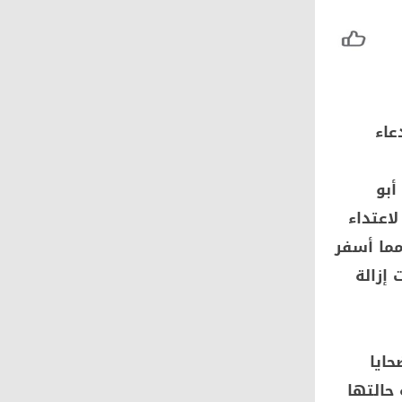
عاء
أبو
ين" بمركز الحامول في محافظة كفر الشيخ. تعرضت في يونيو 2026 لاعتداء
مما أسفر
 إزالة
ايا
 حالتها