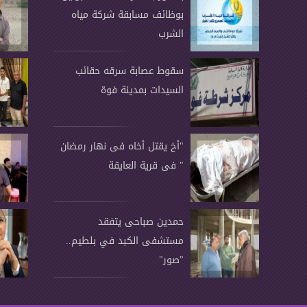
بوظائف مسابقة شركة مياه
الشرب
سقوط عصابة سرقه حقائب
السيدات بمدينة فوة
"أخ يقتل أخاه فى نهار رمضان
" فى قرية العايقة
حمدين صباحى يتفقد
مستشفى الكبد في بلطيم..
"صور"