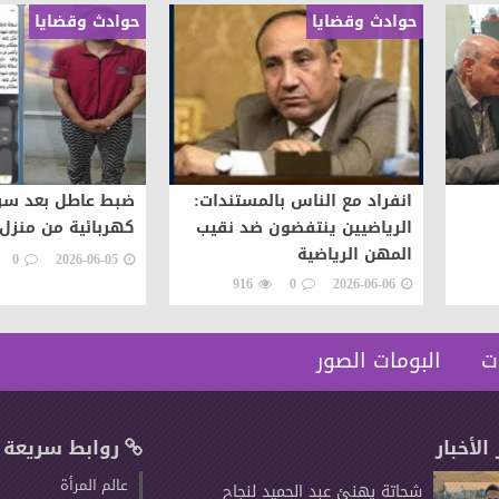
حوادث وقضايا
حوادث وقضايا
انفراد مع الناس بالمستندات:
ضبط عاطل بعد سرق
الرياضيين ينتفضون ضد نقيب
كهربائية من منزل 
المهن الرياضية
0
2026-06-05
916
0
2026-06-06
ت
البومات الصور
 الأخبار
روابط سريعة
عالم المرأة
شحاتة يهنئ عبد الحميد لنجاح