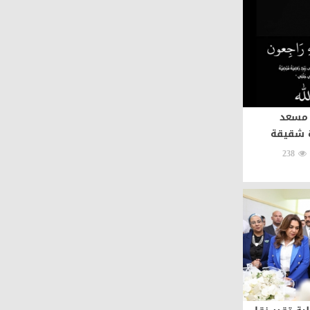
ء مسعد
 شقيقة
238