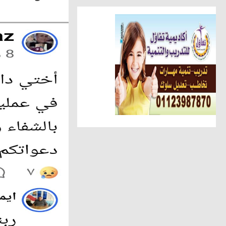
أخبار الناس
تهنئة الجريدة للاستاذ عبد السل
أهم الأخبار
الوحدة المحلية بالحامول تستعين 
حوادث وقضايا
ضبط عاطل وسيدة أثناء تعاطيهما
مقالات وكتّاب
عطوة الزقم يكتب.. عبدالهادى ح
مقالات وكتّاب
شافيه ابو سمرة تكتب: فى حفل 
أخبار الناس
شحاتة يهنئ عبد الحميد لنجاح نجل