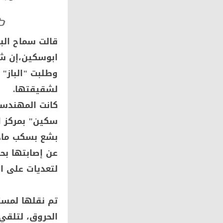
قالت سماح الب
ابوسكين،إن شق
وطلبت "الباز" 
لشقيقتها.
كانت المهندسة
بشع بسكب مادة 
عن إصابتها بحر
لتعديات على ال
تم نقلها لمس
الحروق، لتلقي 