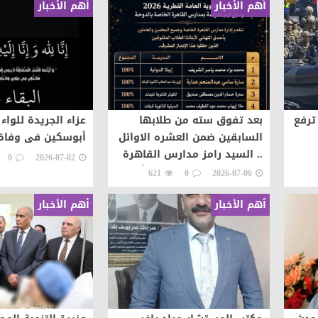
أهم الأخبار
أهم الأخبار
ترفع
بعد تفوق سته من طلابها
عزاء الجريدة للوا
السابقين ضمن العشره الاوائل
أبوسكين فى وفاة
.. السيد رامز مدارس القاهرة
0
2026-07-02
الخاصة... فخرٌ يتجدد وإنجازٌ
621
0
2026-07-06
يتواصل
أهم الأخبار
أهم الأخبار