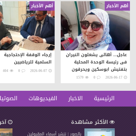
أهم الأخبار
أهم الأخبار
عاجل... أهالى يشعلون النيران
إرجاء الوقفة الإحتجاجية
فى رئيسة الوحدة المحلية
السلمية للرياضيين
بتفتيش ابوسكين ويحرقون
404
0
2026-06-07
سيارتها اعتراضات على تنفيذ
1579
0
2026-06-17
قرار إزالة..
الرئيسية
الاخبار
الفيديوهات
الصوتيا
الأكثر مشاهدة
آخر
بالصور | ننشر أسماء المقبولين