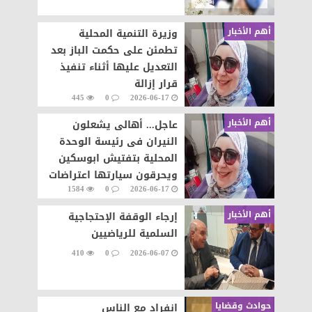
أهم الأخبار
وزيرة التنمية المحلية
تطمئن على حكمت الباز بعد
التعديل عليها أثناء تنفيذ
قرار إزالة
445
0
2026-06-17
أهم الأخبار
عاجل... أهالى يشعلون
النيران فى رئيسة الوحدة
المحلية بتفتيش ابوسكين
ويحرقون سيارتها اعتراضات
1584
0
2026-06-17
على تنفيذ قرار إزالة..
أهم الأخبار
إرجاء الوقفة الإحتجاجية
السلمية للرياضيين
410
0
2026-06-07
حوادث وقضايا
انفراد مع الناس