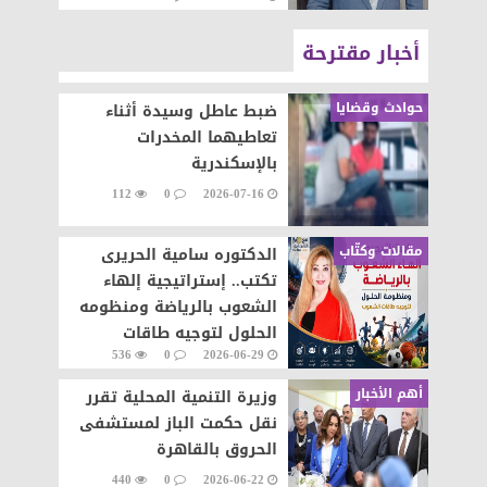
أخبار مقترحة
حوادث وقضايا
ضبط عاطل وسيدة أثناء
تعاطيهما المخدرات
بالإسكندرية
112
0
2026-07-16
مقالات وكتّاب
الدكتوره سامية الحريرى
تكتب.. إستراتيجية إلهاء
الشعوب بالرياضة ومنظومه
الحلول لتوجيه طاقات
536
0
2026-06-29
الشعوب نحو التطور والابداع
أهم الأخبار
وزيرة التنمية المحلية تقرر
نقل حكمت الباز لمستشفى
الحروق بالقاهرة
440
0
2026-06-22