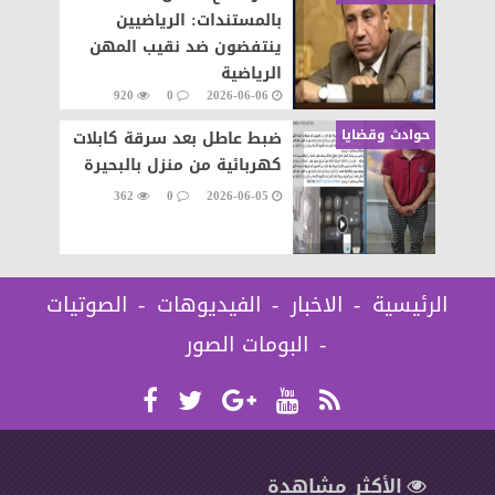
بالمستندات: الرياضيين
ينتفضون ضد نقيب المهن
الرياضية
920
0
2026-06-06
حوادث وقضايا
ضبط عاطل بعد سرقة كابلات
كهربائية من منزل بالبحيرة
362
0
2026-06-05
الرئيسية
الاخبار
الفيديوهات
الصوتيات
البومات الصور
الأكثر مشاهدة