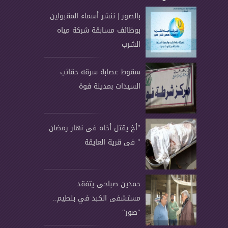
بالصور | ننشر أسماء المقبولين
بوظائف مسابقة شركة مياه
الشرب
سقوط عصابة سرقه حقائب
السيدات بمدينة فوة
"أخ يقتل أخاه فى نهار رمضان
" فى قرية العايقة
حمدين صباحى يتفقد
مستشفى الكبد في بلطيم..
"صور"