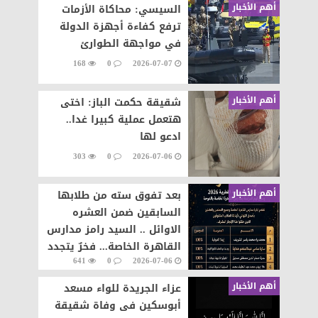
أهم الأخبار
السيسي: محاكاة الأزمات
ترفع كفاءة أجهزة الدولة
في مواجهة الطوارئ
168
0
2026-07-07
أهم الأخبار
شقيقة حكمت الباز: اختى
هتعمل عملية كبيرا غدا..
ادعو لها
303
0
2026-07-06
أهم الأخبار
بعد تفوق سته من طلابها
السابقين ضمن العشره
الاوائل .. السيد رامز مدارس
القاهرة الخاصة... فخرٌ يتجدد
641
0
2026-07-06
وإنجازٌ يتواصل
أهم الأخبار
عزاء الجريدة للواء مسعد
أبوسكين فى وفاة شقيقة