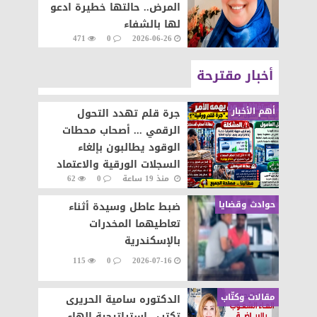
المرض.. حالتها خطيرة ادعو
لها بالشفاء
471
0
2026-06-26
أخبار مقترحة
أهم الأخبار
جرة قلم تهدد التحول
الرقمي ... أصحاب محطات
الوقود يطالبون بإلغاء
السجلات الورقية والاعتماد
منذ 19 ساعة
0
62
على المنظومة الإلكترونية
حوادث وقضايا
ضبط عاطل وسيدة أثناء
تعاطيهما المخدرات
بالإسكندرية
115
0
2026-07-16
مقالات وكتّاب
الدكتوره سامية الحريرى
تكتب.. إستراتيجية إلهاء