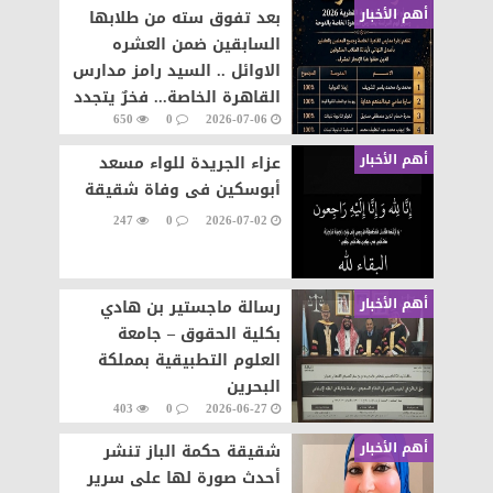
أهم الأخبار
بعد تفوق سته من طلابها
السابقين ضمن العشره
الاوائل .. السيد رامز مدارس
القاهرة الخاصة... فخرٌ يتجدد
650
0
2026-07-06
وإنجازٌ يتواصل
أهم الأخبار
عزاء الجريدة للواء مسعد
أبوسكين فى وفاة شقيقة
247
0
2026-07-02
أهم الأخبار
رسالة ماجستير بن هادي
بكلية الحقوق – جامعة
العلوم التطبيقية بمملكة
البحرين
403
0
2026-06-27
أهم الأخبار
شقيقة حكمة الباز تنشر
أحدث صورة لها على سرير