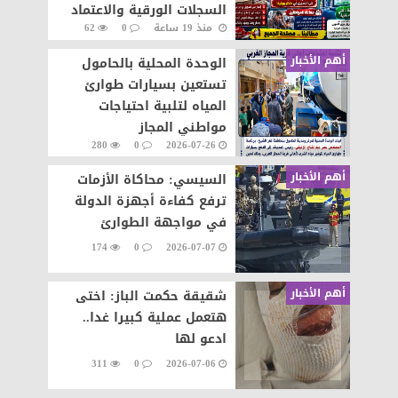
السجلات الورقية والاعتماد
منذ 19 ساعة
0
62
على المنظومة الإلكترونية
أهم الأخبار
الوحدة المحلية بالحامول
تستعين بسيارات طوارئ
المياه لتلبية احتياجات
مواطني المجاز
280
0
2026-07-26
أهم الأخبار
السيسي: محاكاة الأزمات
ترفع كفاءة أجهزة الدولة
في مواجهة الطوارئ
174
0
2026-07-07
أهم الأخبار
شقيقة حكمت الباز: اختى
هتعمل عملية كبيرا غدا..
ادعو لها
311
0
2026-07-06