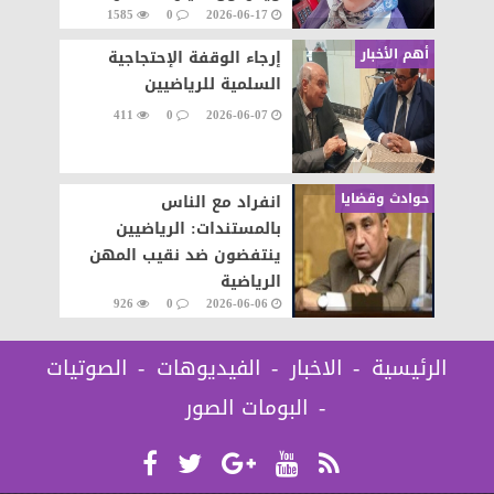
1585
0
2026-06-17
على تنفيذ قرار إزالة..
أهم الأخبار
إرجاء الوقفة الإحتجاجية
السلمية للرياضيين
411
0
2026-06-07
حوادث وقضايا
انفراد مع الناس
بالمستندات: الرياضيين
ينتفضون ضد نقيب المهن
الرياضية
926
0
2026-06-06
الرئيسية
الاخبار
الفيديوهات
الصوتيات
البومات الصور