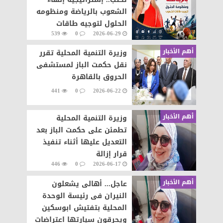
الشعوب بالرياضة ومنظومه
الحلول لتوجيه طاقات
539
0
2026-06-29
الشعوب نحو التطور والابداع
أهم الأخبار
وزيرة التنمية المحلية تقرر
نقل حكمت الباز لمستشفى
الحروق بالقاهرة
441
0
2026-06-22
أهم الأخبار
وزيرة التنمية المحلية
تطمئن على حكمت الباز بعد
التعديل عليها أثناء تنفيذ
قرار إزالة
446
0
2026-06-17
أهم الأخبار
عاجل... أهالى يشعلون
النيران فى رئيسة الوحدة
المحلية بتفتيش ابوسكين
ويحرقون سيارتها اعتراضات