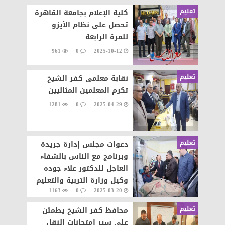
تعليم
كلية الإعلام بجامعة القاهرة
تحصل على نظام الآيزو
للمرة الرابعة
961
0
2025-10-12
تعليم
نقابة معلمى كفر الشيخ
تكرم المعلمين المثاليين
1281
0
2025-04-29
تعليم
دعوات مجلس إدارة جريدة
وبرنامج مع الناس بالشفاء
العاجل للدكتور علاء جوده
وكيل وزارة التربية والتعليم
1163
0
2025-03-20
بكفر الشيخ
تعليم
محافظ كفر الشيخ يطمئن
على سير امتحانات النقل