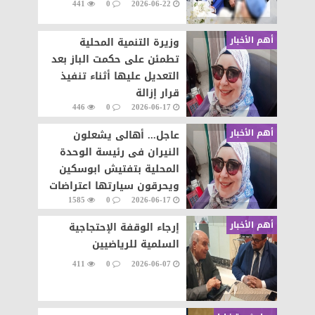
441
0
2026-06-22
أهم الأخبار
وزيرة التنمية المحلية
تطمئن على حكمت الباز بعد
التعديل عليها أثناء تنفيذ
قرار إزالة
446
0
2026-06-17
أهم الأخبار
عاجل... أهالى يشعلون
النيران فى رئيسة الوحدة
المحلية بتفتيش ابوسكين
ويحرقون سيارتها اعتراضات
1585
0
2026-06-17
على تنفيذ قرار إزالة..
أهم الأخبار
إرجاء الوقفة الإحتجاجية
السلمية للرياضيين
411
0
2026-06-07