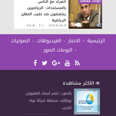
حوادث وقضايا
انفراد مع الناس
بالمستندات: الرياضيين
ينتفضون ضد نقيب المهن
الرياضية
926
0
2026-06-06
الرئيسية
الاخبار
الفيديوهات
الصوتيات
البومات الصور
الأكثر مشاهدة
بالصور | ننشر أسماء المقبولين
بوظائف مسابقة شركة مياه
الشرب