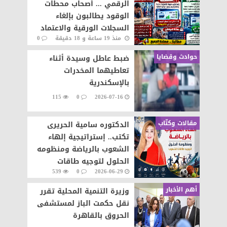
الرقمي ... أصحاب محطات
الوقود يطالبون بإلغاء
السجلات الورقية والاعتماد
منذ 19 ساعة و 18 دقيقة
0
على المنظومة الإلكترونية
62
حوادث وقضايا
ضبط عاطل وسيدة أثناء
تعاطيهما المخدرات
بالإسكندرية
115
0
2026-07-16
مقالات وكتّاب
الدكتوره سامية الحريرى
تكتب.. إستراتيجية إلهاء
الشعوب بالرياضة ومنظومه
الحلول لتوجيه طاقات
539
0
2026-06-29
الشعوب نحو التطور والابداع
أهم الأخبار
وزيرة التنمية المحلية تقرر
نقل حكمت الباز لمستشفى
الحروق بالقاهرة