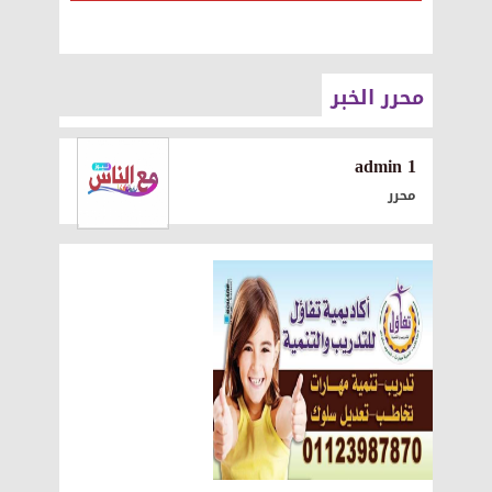
محرر الخبر
1 admin
محرر