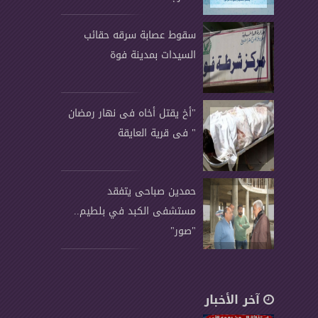
سقوط عصابة سرقه حقائب
السيدات بمدينة فوة
"أخ يقتل أخاه فى نهار رمضان
" فى قرية العايقة
حمدين صباحى يتفقد
مستشفى الكبد في بلطيم..
"صور"
آخر الأخبار