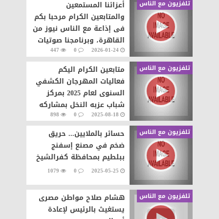
تلفزيون مع الناس
أعزائنا المستمعين
والمتابعين الكرام مرحبا بكم
فى إذاعة مع الناس نيوز من
القاهرة، وبرنامجنا صوتيات
447
0
2026-01-24
مع الناس من إعداد وتقديم
تلفزيون مع الناس
متابعين الكرام اليكم
فعاليات المهرجان الكشفي
السنوى لعام 2025 بمركز
شباب عزبه النخل بمشاركه
898
0
2025-08-18
العديد من مراكز الشباب
وتقديم عروض
تلفزيون مع الناس
حسائر بالملايين... حريق
ضخم في مصنع إسفنج
ببلطيم بمحافظة كفرالشيخ
1079
0
2025-05-25
تلفزيون مع الناس
هشام صلاح مواطن مصرى
يستغيث بالرئيس لإعادة