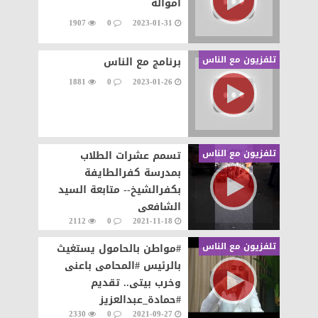
أمواله
1907
0
2023-01-31
تلفزيون مع الناس
برنامج مع الناس
1881
0
2023-01-26
تلفزيون مع الناس
تسمم عشرات الطلاب
بمدرسة كفرالطايفة
بكفرالشيخ-- متابعة السيد
الشافعى
2112
0
2021-11-18
تلفزيون مع الناس
#مواطن بالحامول يستغيث
بالرئيس #المحامى باعنى
وخرب بيتى.. تقديم
#حمادة_عبدالعزيز
2330
0
2021-09-27