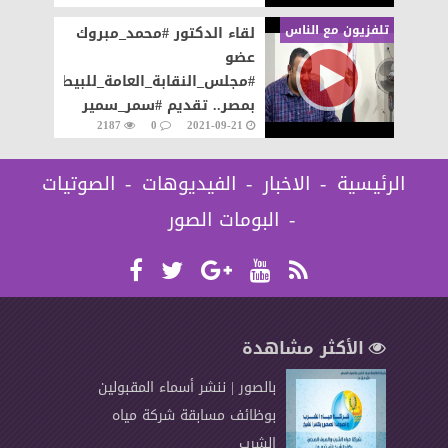
تلفزيون مع الناس
لقاء الدكتور #محمد_مبروك
عضو
#مجلس_النقابة_العامة_للبيطريين
بمصر.. تقديم #سمر_سمير
2187
0
2021-09-21
الرئيسية
الاخبار
الفيديوهات
الصوتيات
البومات الصور
الأكثر مشاهدة
بالصور | ننشر أسماء المقبولين
بوظائف مسابقة شركة مياه
الشرب